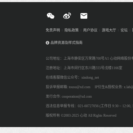
免责声明
隐私政策
用户协议
游戏大厅
论坛
品牌资源及样式指南
公司地址：上海市静安区万荣路700号A1 心动网络股份
注册地址：上海市闵行区东川路555号戊楼1166室
在线客服微信公众号：xindong_net
投诉举报邮箱: tousu@xd.com
IP衍生&授权业务: x.lab@
发行合作: cooperation@xd.com
违法信息举报专线：021-60727056 (工作日 9:30 ~ 12:00, 13:
版权所有 ©2003-2025 心动 All Rights Reserved