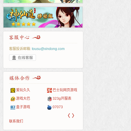
客服投诉邮箱:
tousu@xindong.com
爱玩久久
巴士玩网页游戏
265G
52pk
86wan
聚侠网
页游
多玩
游一
开服
游戏网
游戏大巴
323g开服表
腾讯游戏
pcgame
游侠网页游戏
斗蟹网页游戏
新浪
中华
40407
游戏
盒子游戏
07073
新浪页游
游戏狗
5617网游网
4q5q游戏
网易
Cwan
一游
〈
〉
联系我们