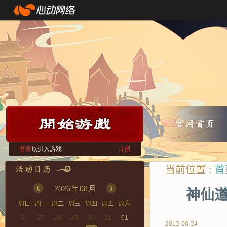
登录
以进入游戏
注册
当前位置 :
首
2026
年
08
月
神仙道
周日
周一
周二
周三
周四
周五
周六
26
27
28
29
30
31
01
2012-06-24