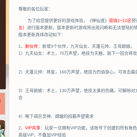
尊敬的各位玩家：
为了给您提供更好的游戏体验，《神仙道》
双线1~11区
预
五）
进行版本更新，版本更新时游戏将出现闪断和无法登陆的
版本更新具体改动如下：
1，
新伙伴
：新增3个伙伴，九天仙女、天蓬元帅、王母娘娘。
1）九天仙女：术士，70万声望，绝技为天魅，敌下一回合将
2）天蓬元帅：将星，160万声望，绝技为烈焰穿心，可攻击最
3）王母娘娘：术士，130万声望，绝技太美的伤痛，可解除对
合
4）略下调巨灵神、嫦娥的招募声望需求
2，
VIP共享
：玩家一旦拥有VIP功能，该账号下创建的所有角色
高级VIP，不叠加VIP经验