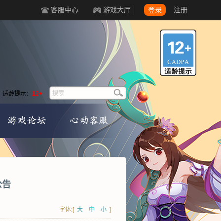
客服中心
游戏大厅
登录
注册
适龄提示：
12+
公告
字体:[
大
中
小
]