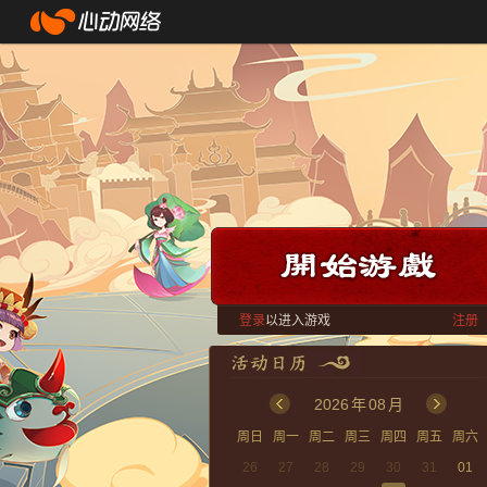
登录
以进入游戏
注册
2026
年
08
月
周日
周一
周二
周三
周四
周五
周六
26
27
28
29
30
31
01