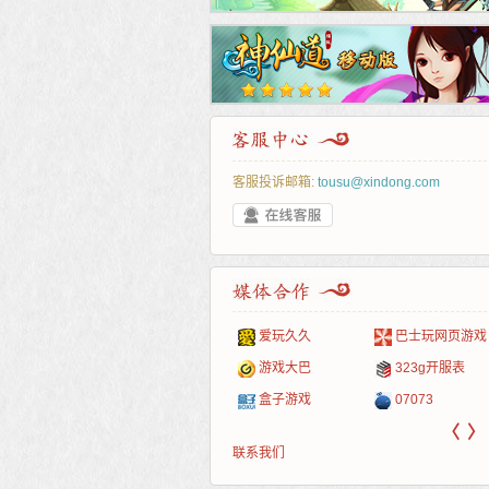
客服投诉邮箱:
tousu@xindong.com
叶云手游
新手卡之家
游戏嘟嘟
游民在线
爱玩久久
巴士玩网页游戏
游戏港口
爱村服
发号网
17611游戏网
游戏大巴
323g开服表
521G手游
1Y2Y游戏
游久
521g页游
盒子游戏
07073
〈
〉
联系我们