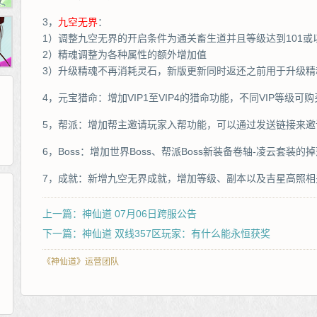
3，
九空无界
：
1）调整九空无界的开启条件为通关畜生道并且等级达到101
2）精魂调整为各种属性的额外增加值
3）升级精魂不再消耗灵石，新版更新同时返还之前用于升级精
4，元宝猎命：增加VIP1至VIP4的猎命功能，不同VIP等级
5，帮派：增加帮主邀请玩家入帮功能，可以通过发送链接来邀
6，Boss：增加世界Boss、帮派Boss新装备卷轴-凌云套装的
7，成就：新增九空无界成就，增加等级、副本以及吉星高照相
上一篇：神仙道 07月06日跨服公告
265G
52pk
86wan
聚侠网
页游网
多玩
游一游
开服网
下一篇：神仙道 双线357区玩家：有什么能永恒获奖
腾讯游戏
pcgame
游侠网页游戏
斗蟹网页游戏
新浪游戏
中华网
40407
游戏观察
新浪页游
游戏狗
5617网游网
4q5q游戏
网易游戏
Cwan
一游网
《神仙道》运营团队