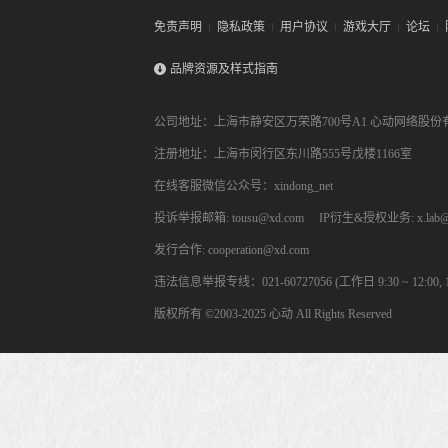
免责声明
隐私政策
用户协议
游戏大厅
论坛
品牌资源及样式指南
公司地址：上海市静安区万荣路700号A1 心动网络股份
注册地址：上海市闵行区东川路555号戊楼1166室
在线客服微信公众号：xindong_net
投诉举报邮箱: tousu@xd.com
IP衍生&授权业务: x.lab@
发行合作: cooperation@xd.com
违法信息举报专线：021-60727056 (工作日 9:30 ~ 12:00, 13:
版权所有 ©2003-2025 心动 All Rights Reserved