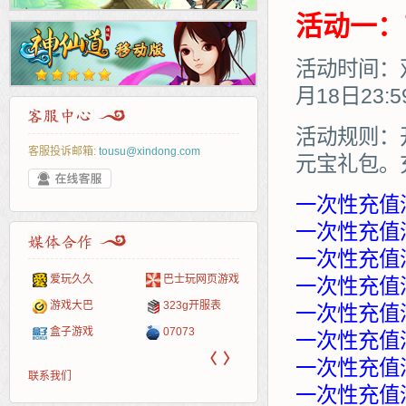
活动一：
活动时间：双
月18日23:
活动规则：
客服投诉邮箱:
tousu@xindong.com
元宝礼包。
一次性充值
一次性充值满
一次性充值满
爱玩久久
巴士玩网页游戏
265G
52pk
86wan
聚侠网
页游
多玩
游一
开服
一次性充值满
游戏网
游戏大巴
323g开服表
腾讯游戏
pcgame
游侠网页游戏
斗蟹网页游戏
新浪
中华
40407
游戏
一次性充值满
盒子游戏
07073
新浪页游
游戏狗
5617网游网
4q5q游戏
网易
Cwan
一游
一次性充值满
〈
〉
一次性充值满
联系我们
一次性充值满