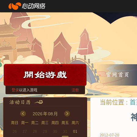
登录
以进入游戏
注册
当前位置 :
首
2026
年
08
月
周日
周一
周二
周三
周四
周五
周六
26
27
28
29
30
31
01
2012-07-20