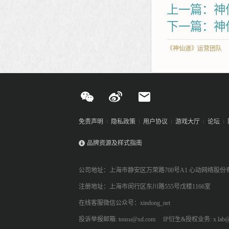
上一篇：神仙
下一篇：神
《神仙道》运营团队
免责声明
隐私政策
用户协议
游戏大厅
论坛
品牌资源及样式指南
公司地址：上海市静安区万荣路700号A1 心动网络股份
注册地址：上海市闵行区东川路555号戊楼1166室
在线客服微信公众号：xindong_net
投诉举报邮箱: tousu@xd.com
IP衍生&授权业务: x.lab@