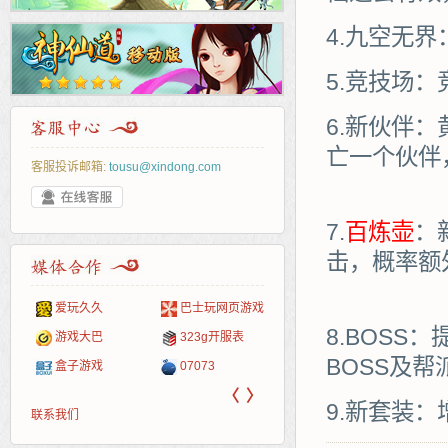
4.九空无
5.竞技场
6.新伙伴
亡一个伙伴
客服投诉邮箱:
tousu@xindong.com
7.
百炼壶
：
击，概率额
爱玩久久
巴士玩网页游戏
265G
52pk
86wan
聚侠网
页游
多玩
游一
开服
8.BOSS
游戏网
游戏大巴
323g开服表
腾讯游戏
pcgame
游侠网页游戏
斗蟹网页游戏
新浪
中华
40407
游戏
BOSS及帮
盒子游戏
07073
新浪页游
游戏狗
5617网游网
4q5q游戏
网易
Cwan
一游
〈
〉
9.新套装：
联系我们