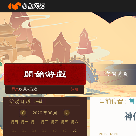
登录
以进入游戏
注册
当前位置 :
首
2026
年
08
月
神
周日
周一
周二
周三
周四
周五
周六
26
27
28
29
30
31
01
2012-07-30