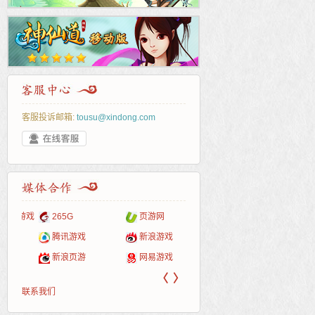
客服投诉邮箱:
tousu@xindong.com
页游戏
265G
页游网
52pk
86wan
聚侠网
多玩
游一
开服
游戏网
服表
腾讯游戏
新浪游戏
pcgame
游侠网页游戏
斗蟹网页游戏
中华
40407
游戏
新浪页游
网易游戏
游戏狗
5617网游网
4q5q游戏
Cwan
一游
〈
〉
联系我们