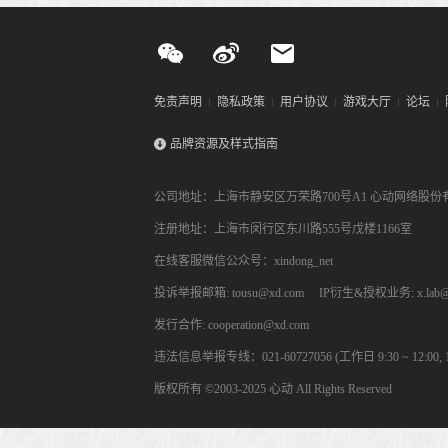
免责声明
隐私政策
用户协议
游戏大厅
论坛
品牌资源及样式指南
公司地址：上海市静安区万荣路700号A1 心动网络股份
注册地址：上海市闵行区东川路555号戊楼1166室
在线客服微信公众号：xindong_net
投诉举报邮箱: tousu@xd.com
IP衍生&授权业务: x.lab@
发行合作: cooperation@xd.com
违法信息举报专线：021-60727056 (工作日 9:30 ~ 12:00, 13:
版权所有 ©2003-2025 心动 All Rights Reserved