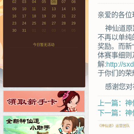
02
03
04
05
06
07
08
09
10
11
12
13
14
15
亲爱的各位
16
17
18
19
20
21
22
23
24
25
26
27
28
29
神仙道原
30
31
01
02
03
04
05
不再以单纯
奖励。而新
今日暂无活动
体赛事细则
解:
http://sx
于你们的荣
感谢您对
上一篇：神仙
下一篇：神仙
《神仙道》运营团队