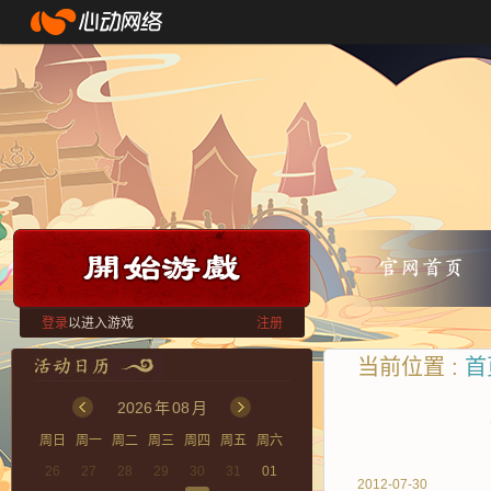
登录
以进入游戏
注册
当前位置 :
首
2026
年
08
月
周日
周一
周二
周三
周四
周五
周六
26
27
28
29
30
31
01
2012-07-30