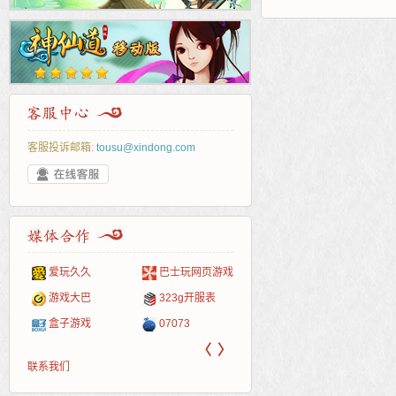
客服投诉邮箱:
tousu@xindong.com
爱玩久久
巴士玩网页游戏
265G
52pk
86wan
聚侠网
页游
多玩
游一
开服
游戏网
游戏大巴
323g开服表
腾讯游戏
pcgame
游侠网页游戏
斗蟹网页游戏
新浪
中华
40407
游戏
盒子游戏
07073
新浪页游
游戏狗
5617网游网
4q5q游戏
网易
Cwan
一游
〈
〉
联系我们