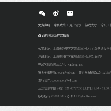
免责声明
隐私政策
用户协议
游戏大厅
论坛
品牌资源及样式指南
公司地址：上海市静安区万荣路700号A1 心动网络股份
注册地址：上海市闵行区东川路555号戊楼1166室
在线客服微信公众号：xindong_net
投诉举报邮箱: tousu@xd.com
IP衍生&授权业务: x.lab@
发行合作: cooperation@xd.com
违法信息举报专线：021-60727056 (工作日 9:30 ~ 12:00, 13:
版权所有 ©2003-2025 心动 All Rights Reserved