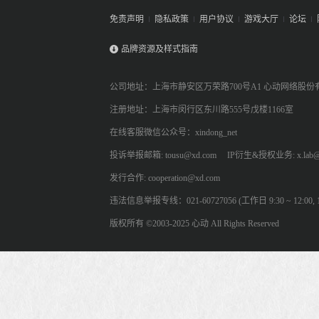
免责声明
隐私政策
用户协议
游戏大厅
论坛
品牌资源及样式指南
公司地址：上海市静安区万荣路700号A1 心动网络股份
注册地址：上海市闵行区东川路555号戊楼1166室
在线客服微信公众号：xindong_net
投诉举报邮箱: tousu@xd.com
IP衍生&授权业务: x.lab@
发行合作: cooperation@xd.com
违法信息举报专线：021-60727056 (工作日 9:30 ~ 12:00, 13:
版权所有 ©2003-2025 心动 All Rights Reserved