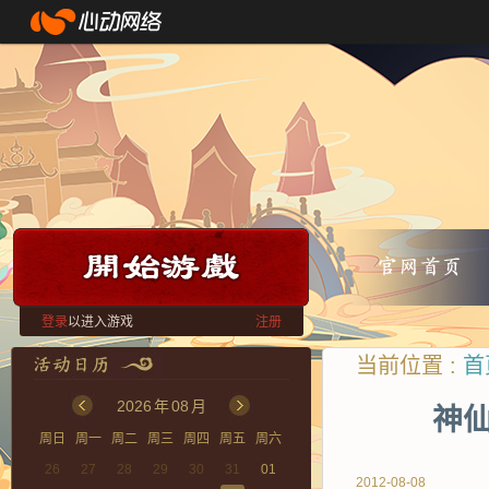
登录
以进入游戏
注册
当前位置 :
首
2026
年
08
月
神仙
周日
周一
周二
周三
周四
周五
周六
26
27
28
29
30
31
01
2012-08-08