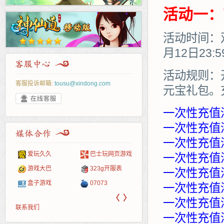
活动一：
活动时间：双
月12日23:
活动规则：
客服投诉邮箱:
tousu@xindong.com
元宝礼包。
一次性充值
一次性充值满
一次性充值满
爱玩久久
巴士玩网页游戏
265G
52pk
86wan
聚侠网
页游
多玩
游一
开服
一次性充值满
游戏网
游戏大巴
323g开服表
腾讯游戏
pcgame
游侠网页游戏
斗蟹网页游戏
新浪
中华
40407
游戏
一次性充值满
盒子游戏
07073
新浪页游
游戏狗
5617网游网
4q5q游戏
网易
Cwan
一游
一次性充值满
〈
〉
一次性充值满
联系我们
一次性充值满