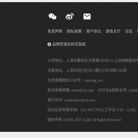
免责声明
隐私政策
用户协议
游戏大厅
论坛
品牌资源及样式指南
公司地址：上海市静安区万荣路700号A1 心动网络股份
注册地址：上海市闵行区东川路555号戊楼1166室
在线客服微信公众号：xindong_net
投诉举报邮箱: tousu@xd.com
IP衍生&授权业务: x.lab@
发行合作: cooperation@xd.com
违法信息举报专线：021-60727056 (工作日 9:30 ~ 12:00, 13:
版权所有 ©2003-2025 心动 All Rights Reserved