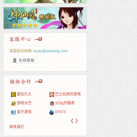
客服投诉邮箱:
tousu@xindong.com
爱玩久久
巴士玩网页游戏
265G
52pk
86wan
聚侠网
页游
多玩
游一
开服
游戏网
游戏大巴
323g开服表
腾讯游戏
pcgame
游侠网页游戏
斗蟹网页游戏
新浪
中华
40407
游戏
盒子游戏
07073
新浪页游
游戏狗
5617网游网
4q5q游戏
网易
Cwan
一游
〈
〉
联系我们