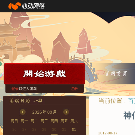
登录
以进入游戏
注册
当前位置 :
首
2026
年
08
月
神
周日
周一
周二
周三
周四
周五
周六
26
27
28
29
30
31
01
2012-08-17