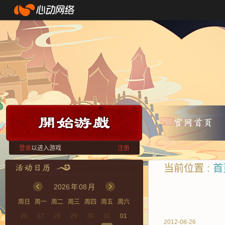
登录
以进入游戏
注册
当前位置 :
首
2026
年
08
月
周日
周一
周二
周三
周四
周五
周六
26
27
28
29
30
31
01
2012-08-26