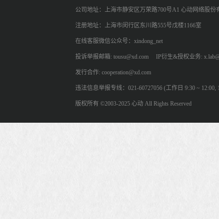
公司地址：上海市静安区万荣路700号A1 心动网络股份
注册地址：上海市闵行区东川路555号戊楼1166室
在线客服微信公众号：xindong_net
投诉举报邮箱: tousu@xd.com
IP衍生&授权业务: x.lab@
发行合作: cooperation@xd.com
违法信息举报专线：021-60727056 (工作日 9:30 ~ 12:00, 13:
版权所有 ©2003-2025 心动 All Rights Reserved