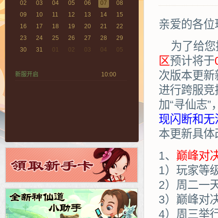
02
03
04
05
06
07
08
09
10
11
12
13
14
15
亲爱的各位
16
17
18
19
20
21
22
23
24
25
26
27
28
29
为了给您
30
31
01
02
03
04
05
区
预计将于
次版本更新
新服开启
10:00
进行跨服竞
加“寻仙志
现闪断和无
本更新具体
1、
巅峰对
1）玩家等
2）周二一
3）巅峰对
4）周三举