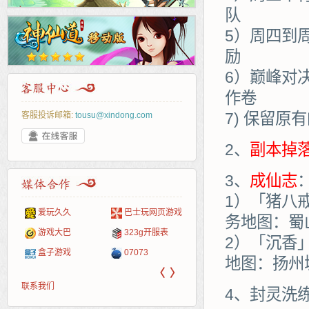
队
5）周四到
励
6）巅峰对
作卷
7) 保留原
客服投诉邮箱:
tousu@xindong.com
2、
副本掉
3、
成仙志
1）「猪八
爱玩久久
巴士玩网页游戏
265G
52pk
86wan
聚侠网
页游
多玩
游一
开服
务地图：蜀
游戏网
游戏大巴
323g开服表
腾讯游戏
pcgame
游侠网页游戏
斗蟹网页游戏
新浪
中华
40407
游戏
2）「沉香
盒子游戏
07073
新浪页游
游戏狗
5617网游网
4q5q游戏
网易
Cwan
一游
地图：扬州
〈
〉
联系我们
4、封灵洗