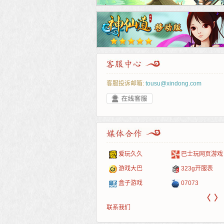
客服投诉邮箱:
tousu@xindong.com
叶云手游
新手卡之家
游戏嘟嘟
游民在线
爱玩久久
巴士玩网页游戏
游戏港口
爱村服
发号网
17611游戏网
游戏大巴
323g开服表
521G手游
1Y2Y游戏
游久
521g页游
盒子游戏
07073
〈
〉
联系我们