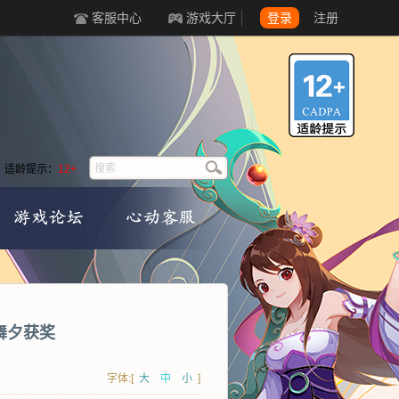
客服中心
游戏大厅
登录
注册
适龄提示：
12+
舞夕获奖
字体:[
大
中
小
]