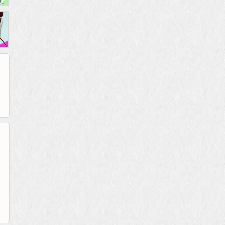
265G
52pk
86wan
聚侠网
页游网
多玩
游一游
开服网
腾讯游戏
pcgame
游侠网页游戏
斗蟹网页游戏
新浪游戏
中华网
40407
游戏观察
新浪页游
游戏狗
5617网游网
4q5q游戏
网易游戏
Cwan
一游网