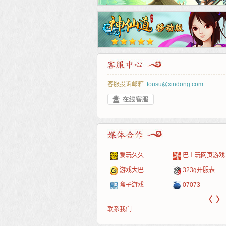
客服投诉邮箱:
tousu@xindong.com
叶云手游
新手卡之家
游戏嘟嘟
游民在线
爱玩久久
巴士玩网页游戏
游戏港口
爱村服
发号网
17611游戏网
游戏大巴
323g开服表
521G手游
1Y2Y游戏
游久
521g页游
盒子游戏
07073
〈
〉
联系我们