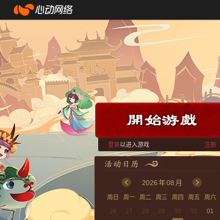
登录
以进入游戏
注册
2026
年
08
月
周日
周一
周二
周三
周四
周五
周六
26
27
28
29
30
31
01