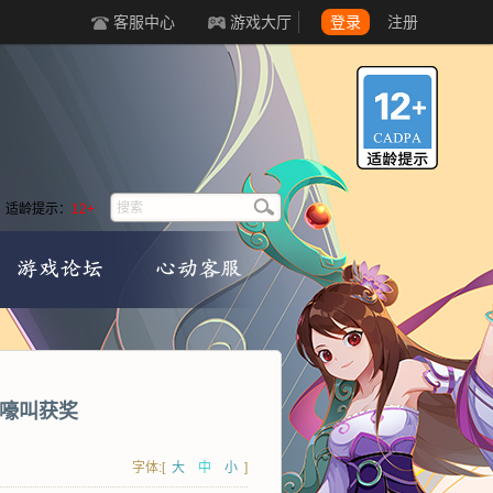
客服中心
游戏大厅
登录
注册
适龄提示：
12+
星嚎叫获奖
字体:[
大
中
小
]