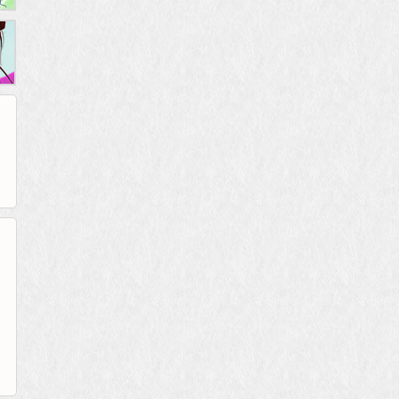
265G
52pk
86wan
聚侠网
页游网
多玩
游一游
开服网
腾讯游戏
pcgame
游侠网页游戏
斗蟹网页游戏
新浪游戏
中华网
40407
游戏观察
新浪页游
游戏狗
5617网游网
4q5q游戏
网易游戏
Cwan
一游网