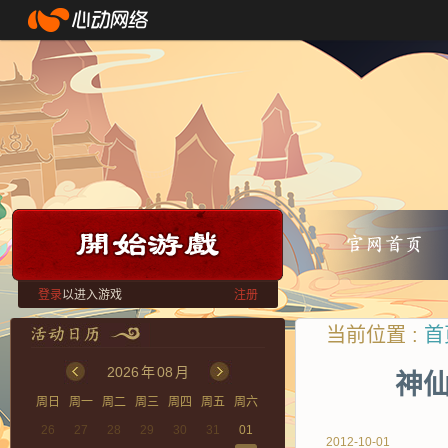
登录
以进入游戏
注册
当前位置 :
首
2026
年
08
月
神仙
周日
周一
周二
周三
周四
周五
周六
26
27
28
29
30
31
01
2012-10-01