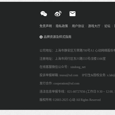
免责声明
隐私政策
用户协议
游戏大厅
论坛
品牌资源及样式指南
公司地址：上海市静安区万荣路700号A1 心动网络股份
注册地址：上海市闵行区东川路555号戊楼1166室
在线客服微信公众号：xindong_net
投诉举报邮箱: tousu@xd.com
IP衍生&授权业务: x.lab@
发行合作: cooperation@xd.com
违法信息举报专线：021-60727056 (工作日 9:30 ~ 12:00, 13:
版权所有 ©2003-2025 心动 All Rights Reserved