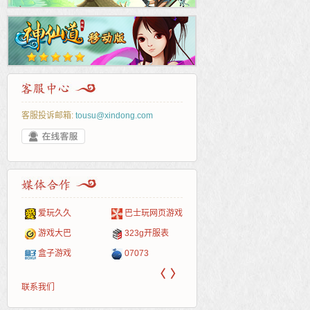
客服投诉邮箱:
tousu@xindong.com
爱玩久久
巴士玩网页游戏
265G
52pk
86wan
聚侠网
页游
多玩
游一
开服
游戏网
游戏大巴
323g开服表
腾讯游戏
pcgame
游侠网页游戏
斗蟹网页游戏
新浪
中华
40407
游戏
盒子游戏
07073
新浪页游
游戏狗
5617网游网
4q5q游戏
网易
Cwan
一游
〈
〉
联系我们