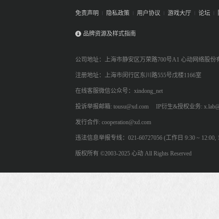
免责声明
隐私政策
用户协议
游戏大厅
论坛
品牌资源及样式指南
公司地址：上海市静安区万荣路700号A1 心动网络股份
注册地址：上海市闵行区东川路555号戊楼1166室
在线客服微信公众号：xindong_net
投诉举报邮箱: tousu@xd.com
IP衍生&授权业务: x.lab@
发行合作: cooperation@xd.com
违法信息举报专线：021-60727056 (工作日 9:30 ~ 12:00, 13:
版权所有 ©2003-2025 心动 All Rights Reserved