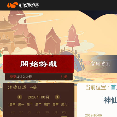
登录
以进入游戏
注册
当前位置 :
首
2026
年
08
月
神仙
周日
周一
周二
周三
周四
周五
周六
26
27
28
29
30
31
01
2012-10-06