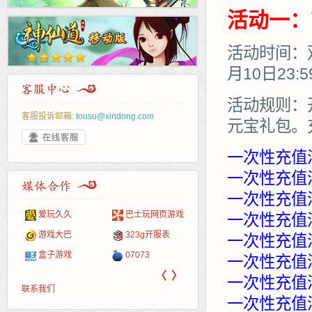
活动一：
活动时间：双
月10日23:
活动规则：
客服投诉邮箱:
tousu@xindong.com
元宝礼包。
一次性充值
一次性充值满
一次性充值满
爱玩久久
巴士玩网页游戏
265G
52pk
86wan
聚侠网
页游
多玩
游一
开服
一次性充值满
游戏网
游戏大巴
323g开服表
腾讯游戏
pcgame
游侠网页游戏
斗蟹网页游戏
新浪
中华
40407
游戏
一次性充值满
盒子游戏
07073
新浪页游
游戏狗
5617网游网
4q5q游戏
网易
Cwan
一游
一次性充值满
〈
〉
一次性充值满
联系我们
一次性充值满