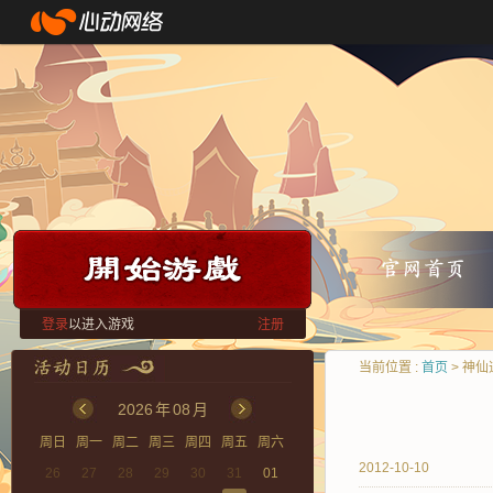
登录
以进入游戏
注册
当前位置 :
首页
> 神仙
2026
年
08
月
周日
周一
周二
周三
周四
周五
周六
2012-10-10
26
27
28
29
30
31
01