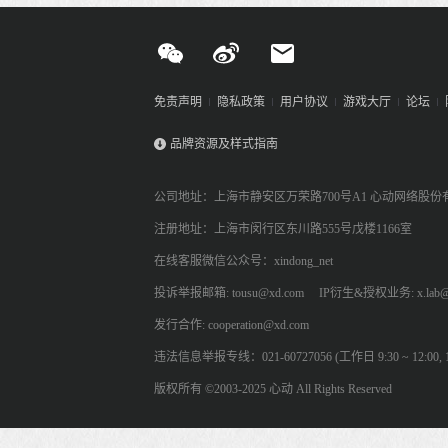
免责声明
隐私政策
用户协议
游戏大厅
论坛
品牌资源及样式指南
公司地址：上海市静安区万荣路700号A1 心动网络股份
注册地址：上海市闵行区东川路555号戊楼1166室
在线客服微信公众号：xindong_net
投诉举报邮箱: tousu@xd.com
IP衍生&授权业务: x.lab@
发行合作: cooperation@xd.com
违法信息举报专线：021-60727056 (工作日 9:30 ~ 12:00, 13:
版权所有 ©2003-2025 心动 All Rights Reserved