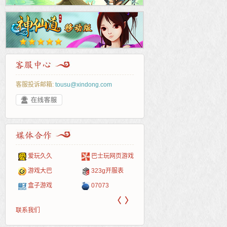
客服投诉邮箱:
tousu@xindong.com
爱玩久久
巴士玩网页游戏
265G
52pk
86wan
聚侠网
页游
多玩
游一
开服
游戏网
游戏大巴
323g开服表
腾讯游戏
pcgame
游侠网页游戏
斗蟹网页游戏
新浪
中华
40407
游戏
盒子游戏
07073
新浪页游
游戏狗
5617网游网
4q5q游戏
网易
Cwan
一游
〈
〉
联系我们