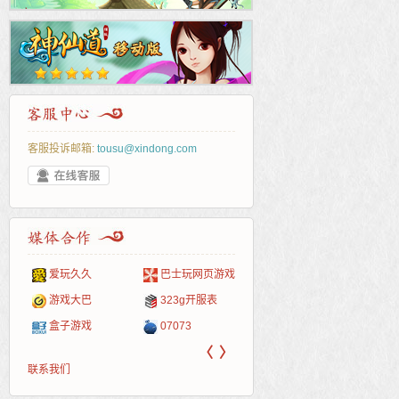
客服投诉邮箱:
tousu@xindong.com
爱玩久久
巴士玩网页游戏
265G
52pk
86wan
聚侠网
页游
多玩
游一
开服
游戏网
游戏大巴
323g开服表
腾讯游戏
pcgame
游侠网页游戏
斗蟹网页游戏
新浪
中华
40407
游戏
盒子游戏
07073
新浪页游
游戏狗
5617网游网
4q5q游戏
网易
Cwan
一游
〈
〉
联系我们