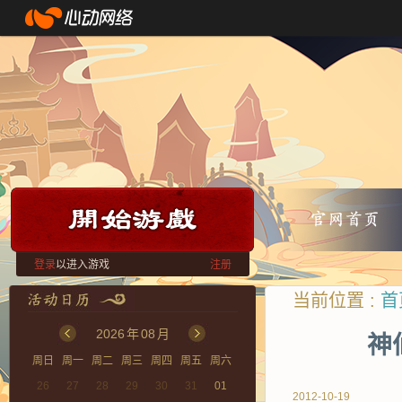
登录
以进入游戏
注册
当前位置 :
首
2026
年
08
月
神
周日
周一
周二
周三
周四
周五
周六
26
27
28
29
30
31
01
2012-10-19