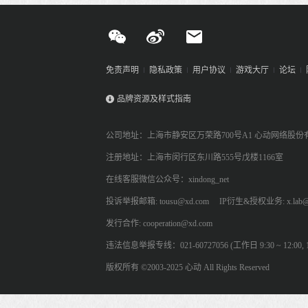
免责声明
隐私政策
用户协议
游戏大厅
论坛
品牌资源及样式指南
公司地址：上海市静安区万荣路700号A1 心动网络股份
注册地址：上海市闵行区东川路555号戊楼1166室
在线客服微信公众号：xindong_net
投诉举报邮箱: tousu@xd.com
IP衍生&授权业务: x.lab@
发行合作: cooperation@xd.com
违法信息举报专线：021-60727056 (工作日 9:30 ~ 12:00, 13:
版权所有 ©2003-2025 心动 All Rights Reserved