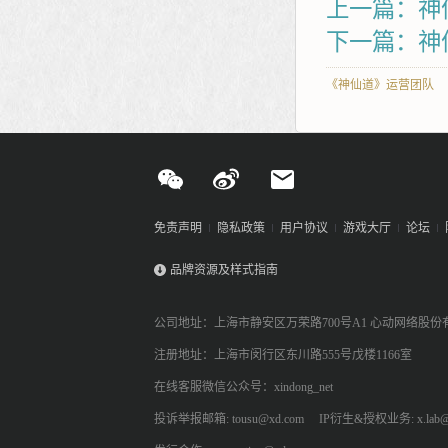
上一篇：神
下一篇：神仙
《神仙道》运营团队
免责声明
隐私政策
用户协议
游戏大厅
论坛
品牌资源及样式指南
公司地址：上海市静安区万荣路700号A1 心动网络股份
注册地址：上海市闵行区东川路555号戊楼1166室
在线客服微信公众号：xindong_net
投诉举报邮箱: tousu@xd.com
IP衍生&授权业务: x.lab@