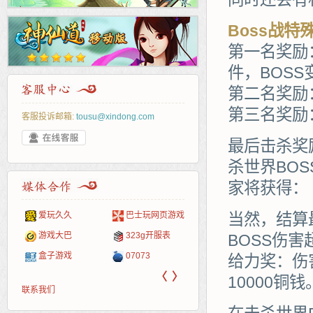
Boss战特
第一名奖励
件，BOSS
第二名奖励
第三名奖励
客服投诉邮箱:
tousu@xindong.com
最后击杀奖
杀世界BO
家将获得：（
爱玩久久
巴士玩网页游戏
265G
52pk
86wan
聚侠网
当然，结算
页游
多玩
游一
开服
游戏网
游戏大巴
323g开服表
腾讯游戏
pcgame
游侠网页游戏
斗蟹网页游戏
新浪
中华
40407
游戏
BOSS伤
盒子游戏
07073
新浪页游
游戏狗
5617网游网
4q5q游戏
网易
Cwan
一游
给力奖：伤
〈
〉
10000铜钱
联系我们