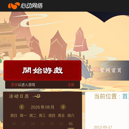
登录
以进入游戏
注册
当前位置 :
首
2026
年
08
月
周日
周一
周二
周三
周四
周五
周六
26
27
28
29
30
31
01
2012-05-17