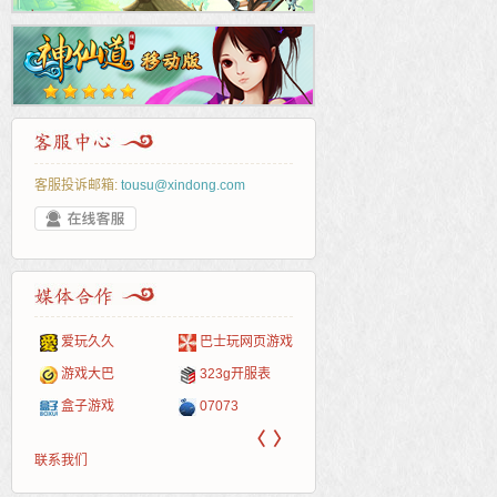
客服投诉邮箱:
tousu@xindong.com
爱玩久久
巴士玩网页游戏
265G
52pk
86wan
聚侠网
页游
多玩
游一
开服
游戏网
游戏大巴
323g开服表
腾讯游戏
pcgame
游侠网页游戏
斗蟹网页游戏
新浪
中华
40407
游戏
盒子游戏
07073
新浪页游
游戏狗
5617网游网
4q5q游戏
网易
Cwan
一游
〈
〉
联系我们