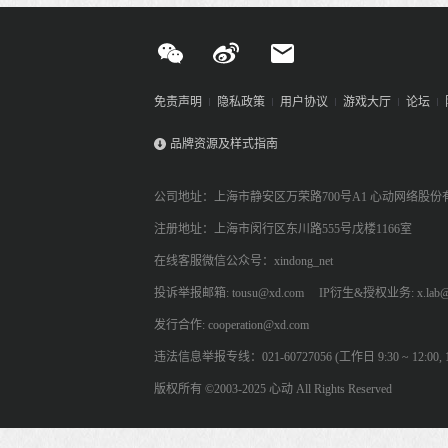
免责声明
隐私政策
用户协议
游戏大厅
论坛
品牌资源及样式指南
公司地址：上海市静安区万荣路700号A1 心动网络股份
注册地址：上海市闵行区东川路555号戊楼1166室
在线客服微信公众号：xindong_net
投诉举报邮箱: tousu@xd.com
IP衍生&授权业务: x.lab@
发行合作: cooperation@xd.com
违法信息举报专线：021-60727056 (工作日 9:30 ~ 12:00, 13:
版权所有 ©2003-2025 心动 All Rights Reserved