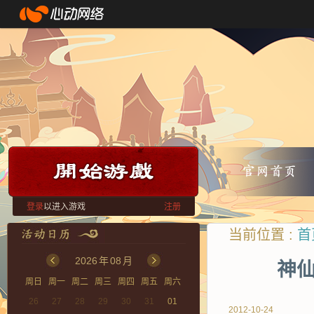
登录
以进入游戏
注册
当前位置 :
首
2026
年
08
月
神仙
周日
周一
周二
周三
周四
周五
周六
26
27
28
29
30
31
01
2012-10-24