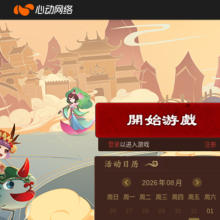
登录
以进入游戏
注册
2026
年
08
月
周日
周一
周二
周三
周四
周五
周六
26
27
28
29
30
31
01