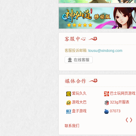
客服投诉邮箱:
tousu@xindong.com
叶云手游
新手卡之家
游戏嘟嘟
游民在线
爱玩久久
巴士玩网页游戏
游戏港口
爱村服
发号网
17611游戏网
游戏大巴
323g开服表
521G手游
1Y2Y游戏
游久
521g页游
盒子游戏
07073
〈
〉
联系我们