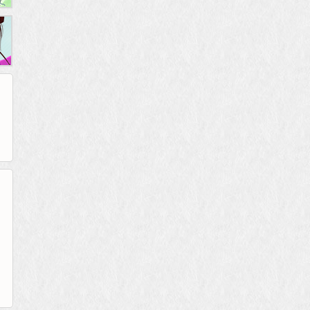
265G
52pk
86wan
聚侠网
页游网
多玩
游一游
开服网
腾讯游戏
pcgame
游侠网页游戏
斗蟹网页游戏
新浪游戏
中华网
40407
游戏观察
新浪页游
游戏狗
5617网游网
4q5q游戏
网易游戏
Cwan
一游网