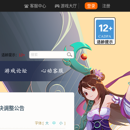
客服中心
游戏大厅
登录
注册
适龄提示：
12+
对决调整公告
字体:[
大
中
小
]