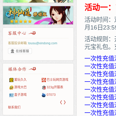
活动一：
活动时间：双
月16日23:
活动规则：
客服投诉邮箱:
tousu@xindong.com
元宝礼包。
一次性充值
一次性充值满
一次性充值满
爱玩久久
巴士玩网页游戏
265G
52pk
86wan
聚侠网
页游
多玩
游一
开服
一次性充值满
游戏网
游戏大巴
323g开服表
腾讯游戏
pcgame
游侠网页游戏
斗蟹网页游戏
新浪
中华
40407
游戏
一次性充值满
盒子游戏
07073
新浪页游
游戏狗
5617网游网
4q5q游戏
网易
Cwan
一游
一次性充值满
〈
〉
一次性充值满
联系我们
一次性充值满