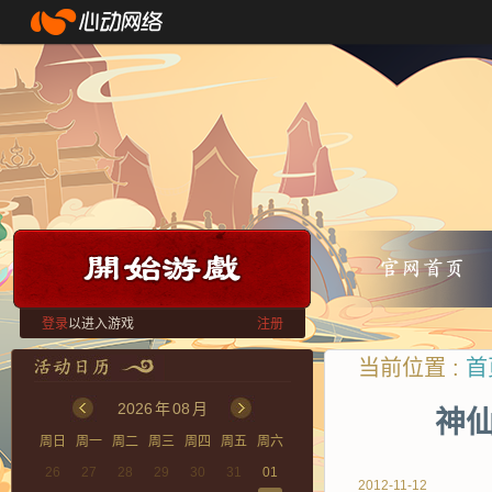
登录
以进入游戏
注册
当前位置 :
首
2026
年
08
月
神仙
周日
周一
周二
周三
周四
周五
周六
26
27
28
29
30
31
01
2012-11-12