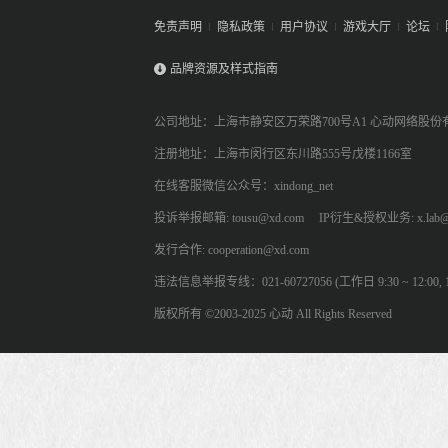
免责声明
隐私政策
用户协议
游戏大厅
论坛
品牌资源及样式指南
公司地址：上海市静安区万荣路700号A1 心动网络股份
注册地址：上海市闵行区东川路555号戊楼1166室
在线客服微信公众号：xindong_net
投诉举报邮箱: tousu@xd.com
IP衍生&授权业务: x.lab@
发行合作: cooperation@xd.com
违法信息举报专线：021-60727056 (工作日 9:30 ~ 12:00, 13:
版权所有 ©2003-2025 心动 All Rights Reserved