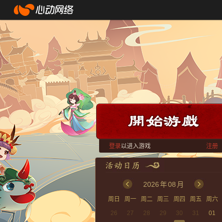
登录
以进入游戏
注册
2026
年
08
月
周日
周一
周二
周三
周四
周五
周六
26
27
28
29
30
31
01