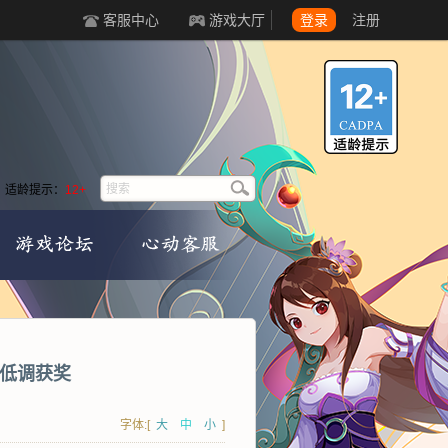
客服中心
游戏大厅
登录
注册
适龄提示：
12+
的低调获奖
字体:[
大
中
小
]