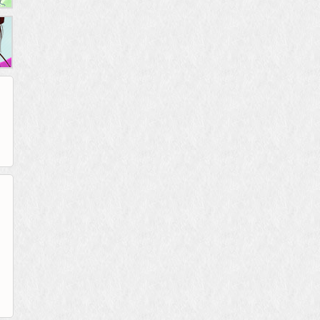
265G
52pk
86wan
聚侠网
页游网
多玩
游一游
开服网
腾讯游戏
pcgame
游侠网页游戏
斗蟹网页游戏
新浪游戏
中华网
40407
游戏观察
新浪页游
游戏狗
5617网游网
4q5q游戏
网易游戏
Cwan
一游网