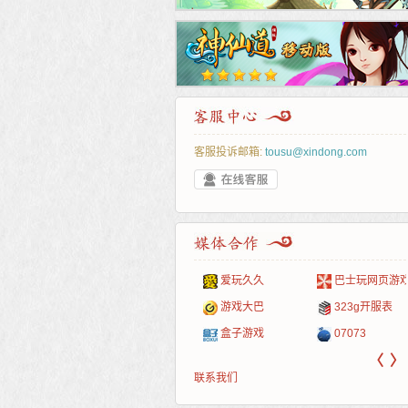
客服投诉邮箱:
tousu@xindong.com
叶云手游
新手卡之家
游戏嘟嘟
游民在线
爱玩久久
巴士玩网页游戏
游戏港口
爱村服
发号网
17611游戏网
游戏大巴
323g开服表
521G手游
1Y2Y游戏
游久
521g页游
盒子游戏
07073
〈
〉
联系我们