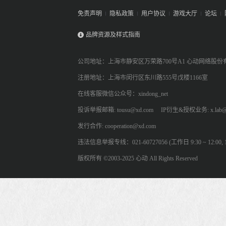
免责声明
隐私政策
用户协议
游戏大厅
论坛
品牌资源及样式指南
公司地址：上海市静安区万荣路700号A1 心动网络股份
注册地址：上海市闵行区东川路555号戊楼1166室
在线客服微信公众号：xindong_net
投诉举报邮箱: tousu@xd.com
IP衍生&授权业务: x.lab@
发行合作: cooperation@xd.com
违法信息举报专线：021-60727056 (工作日 9:30 ~ 12:00, 13:
版权所有 ©2003-2025 心动 All Rights Reserved