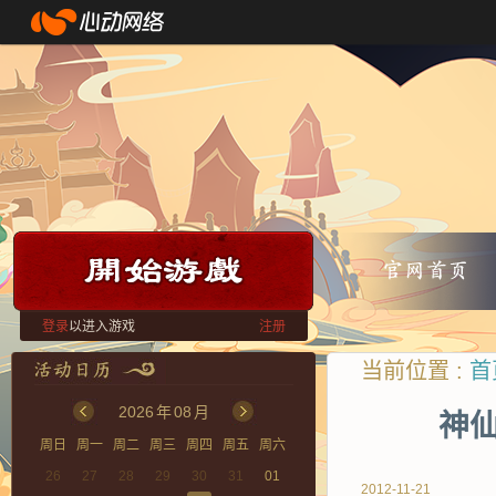
登录
以进入游戏
注册
当前位置 :
首
2026
年
08
月
神仙
周日
周一
周二
周三
周四
周五
周六
26
27
28
29
30
31
01
2012-11-21