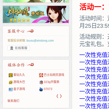
活动一：
活动时间：双
月25日23:
活动规则：
客服投诉邮箱:
tousu@xindong.com
元宝礼包。
一次性充值
一次性充值满
一次性充值满
爱玩久久
巴士玩网页游戏
265G
52pk
86wan
聚侠网
页游
多玩
游一
开服
一次性充值满
游戏网
游戏大巴
323g开服表
腾讯游戏
pcgame
游侠网页游戏
斗蟹网页游戏
新浪
中华
40407
游戏
一次性充值满
盒子游戏
07073
新浪页游
游戏狗
5617网游网
4q5q游戏
网易
Cwan
一游
一次性充值满
〈
〉
一次性充值满
联系我们
一次性充值满