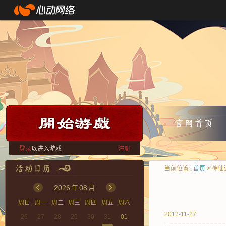
登录
以进入游戏
注册
当前位置 :
首页
> 神
2026
年
08
月
周日
周一
周二
周三
周四
周五
周六
2012-11-27
26
27
28
29
30
31
01