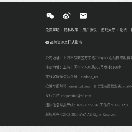
免责声明
隐私政策
用户协议
游戏大厅
论坛
品牌资源及样式指南
公司地址：上海市静安区万荣路700号A1 心动网络股份
注册地址：上海市闵行区东川路555号戊楼1166室
在线客服微信公众号：xindong_net
投诉举报邮箱: tousu@xd.com
IP衍生&授权业务: x.lab@
发行合作: cooperation@xd.com
违法信息举报专线：021-60727056 (工作日 9:30 ~ 12:00, 13:
版权所有 ©2003-2025 心动 All Rights Reserved