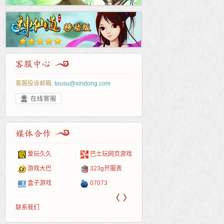
客服投诉邮箱:
tousu@xindong.com
爱玩久久
巴士玩网页游戏
265G
52pk
86wan
聚侠网
页游
多玩
游一
开服
游戏网
游戏大巴
323g开服表
腾讯游戏
pcgame
游侠网页游戏
斗蟹网页游戏
新浪
中华
40407
游戏
盒子游戏
07073
新浪页游
游戏狗
5617网游网
4q5q游戏
网易
Cwan
一游
〈
〉
联系我们