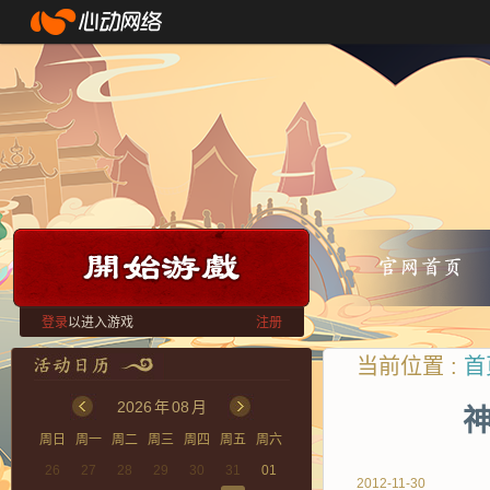
登录
以进入游戏
注册
当前位置 :
首
2026
年
08
月
神
周日
周一
周二
周三
周四
周五
周六
26
27
28
29
30
31
01
2012-11-30