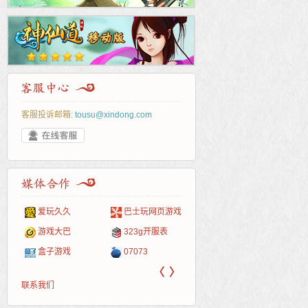
客服投诉邮箱:
tousu@xindong.com
爱玩久久
巴士玩网页游戏
265G
52pk
86wan
聚侠网
页游
多玩
游一
开服
游戏网
游戏大巴
323g开服表
腾讯游戏
pcgame
游侠网页游戏
斗蟹网页游戏
新浪
中华
40407
游戏
盒子游戏
07073
新浪页游
游戏狗
5617网游网
4q5q游戏
网易
Cwan
一游
〈
〉
联系我们