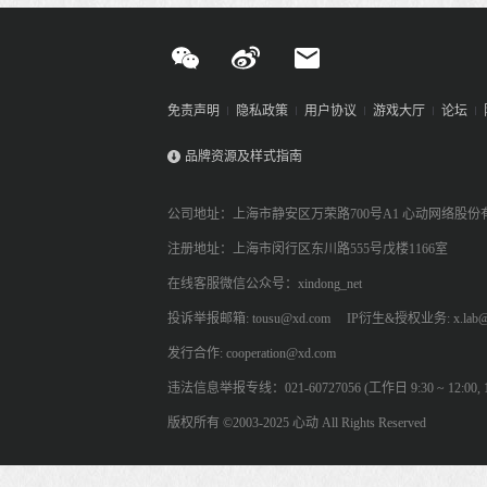
免责声明
隐私政策
用户协议
游戏大厅
论坛
品牌资源及样式指南
公司地址：上海市静安区万荣路700号A1 心动网络股份
注册地址：上海市闵行区东川路555号戊楼1166室
在线客服微信公众号：xindong_net
投诉举报邮箱: tousu@xd.com
IP衍生&授权业务: x.lab@
发行合作: cooperation@xd.com
违法信息举报专线：021-60727056 (工作日 9:30 ~ 12:00, 13:
版权所有 ©2003-2025 心动 All Rights Reserved