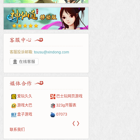
客服投诉邮箱:
tousu@xindong.com
爱玩久久
巴士玩网页游戏
265G
52pk
86wan
聚侠网
页游
多玩
游一
开服
游戏网
游戏大巴
323g开服表
腾讯游戏
pcgame
游侠网页游戏
斗蟹网页游戏
新浪
中华
40407
游戏
盒子游戏
07073
新浪页游
游戏狗
5617网游网
4q5q游戏
网易
Cwan
一游
〈
〉
联系我们