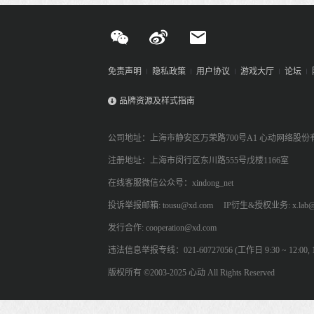
免责声明
隐私政策
用户协议
游戏大厅
论坛
品牌资源及样式指南
公司地址：上海市静安区万荣路700号A1 心动网络股份
注册地址：上海市闵行区东川路555号戊楼1166室
在线客服微信公众号：xindong_net
投诉举报邮箱: tousu@xd.com
IP衍生&授权业务: x.lab@
发行合作: cooperation@xd.com
违法信息举报专线：021-60727056 (工作日 9:30 ~ 12:00, 13:
版权所有 ©2003-2025 心动 All Rights Reserved