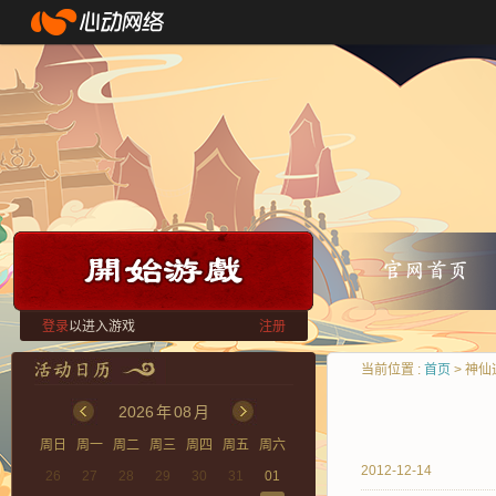
登录
以进入游戏
注册
当前位置 :
首页
> 神仙
2026
年
08
月
周日
周一
周二
周三
周四
周五
周六
2012-12-14
26
27
28
29
30
31
01