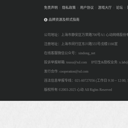
免责声明
隐私政策
用户协议
游戏大厅
论坛
品牌资源及样式指南
公司地址：上海市静安区万荣路700号A1 心动网络股份
注册地址：上海市闵行区东川路555号戊楼1166室
在线客服微信公众号：xindong_net
投诉举报邮箱: tousu@xd.com
IP衍生&授权业务: x.lab@
发行合作: cooperation@xd.com
违法信息举报专线：021-60727056 (工作日 9:30 ~ 12:00, 13:
版权所有 ©2003-2025 心动 All Rights Reserved