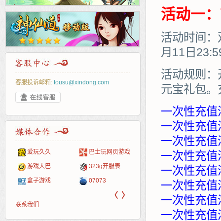
活动一：
活动时间：双
月11日23:
活动规则：
客服投诉邮箱:
tousu@xindong.com
元宝礼包。
一次性充值
一次性充值满
一次性充值满
爱玩久久
巴士玩网页游戏
265G
52pk
86wan
聚侠网
页游
多玩
游一
开服
一次性充值满
游戏网
游戏大巴
323g开服表
腾讯游戏
pcgame
游侠网页游戏
斗蟹网页游戏
新浪
中华
40407
游戏
一次性充值满
盒子游戏
07073
新浪页游
游戏狗
5617网游网
4q5q游戏
网易
Cwan
一游
一次性充值满
〈
〉
一次性充值满
联系我们
一次性充值满