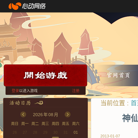
登录
以进入游戏
注册
当前位置 :
首
2026
年
08
月
神仙
周日
周一
周二
周三
周四
周五
周六
26
27
28
29
30
31
01
2013-01-07