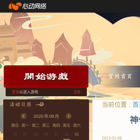
登录
以进入游戏
注册
当前位置 :
首
2026
年
08
月
神
周日
周一
周二
周三
周四
周五
周六
26
27
28
29
30
31
01
2013-01-08