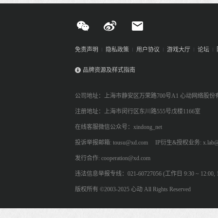
免责声明
隐私政策
用户协议
游戏大厅
论坛
品牌资源及样式指南
公司地址：上海市静安区万荣路700号A1 心动网络股份
注册地址：上海市闵行区东川路555号戊楼1166室
在线客服微信公众号：xindong_net
投诉举报邮箱: tousu@xd.com
IP衍生&授权业务: x.lab@
发行合作: cooperation@xd.com
违法信息举报专线：021-60727056 (工作日 9:30 ~ 12:00, 13:
版权所有 ©2003-2025 心动 All Rights Reserved