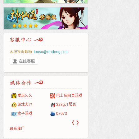
客服投诉邮箱:
tousu@xindong.com
爱玩久久
巴士玩网页游戏
265G
52pk
86wan
聚侠网
页游
多玩
游一
开服
游戏网
游戏大巴
323g开服表
腾讯游戏
pcgame
游侠网页游戏
斗蟹网页游戏
新浪
中华
40407
游戏
盒子游戏
07073
新浪页游
游戏狗
5617网游网
4q5q游戏
网易
Cwan
一游
〈
〉
联系我们