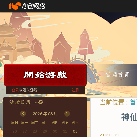
登录
以进入游戏
注册
当前位置 :
首
2026
年
08
月
神仙
周日
周一
周二
周三
周四
周五
周六
26
27
28
29
30
31
01
2013-01-21