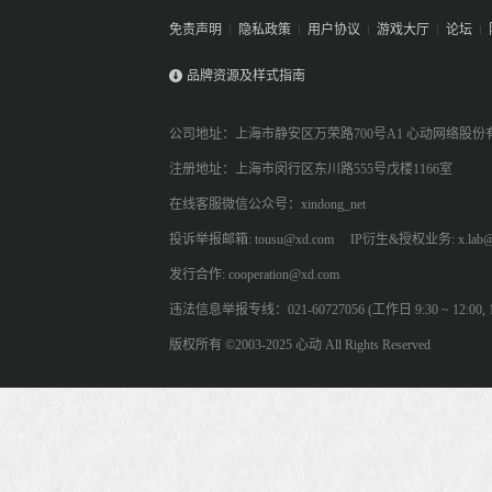
免责声明
隐私政策
用户协议
游戏大厅
论坛
品牌资源及样式指南
公司地址：上海市静安区万荣路700号A1 心动网络股份
注册地址：上海市闵行区东川路555号戊楼1166室
在线客服微信公众号：xindong_net
投诉举报邮箱: tousu@xd.com
IP衍生&授权业务: x.lab@
发行合作: cooperation@xd.com
违法信息举报专线：021-60727056 (工作日 9:30 ~ 12:00, 13:
版权所有 ©2003-2025 心动 All Rights Reserved