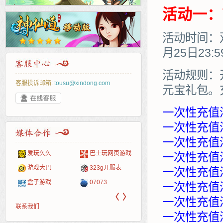
活动一：
活动时间：双
月25日23:
活动规则：
客服投诉邮箱:
tousu@xindong.com
元宝礼包。
一次性充值
一次性充值满
一次性充值满
爱玩久久
巴士玩网页游戏
265G
52pk
86wan
聚侠网
页游网
多玩
游一
开服
一次性充值满
游戏网
游戏大巴
323g开服表
腾讯游戏
pcgame
游侠网页游戏
斗蟹网页游戏
新浪游戏
中华
40407
游戏
一次性充值满
盒子游戏
07073
新浪页游
游戏狗
5617网游网
4q5q游戏
网易游戏
Cwan
一游
一次性充值满
〈
〉
一次性充值满
联系我们
一次性充值满