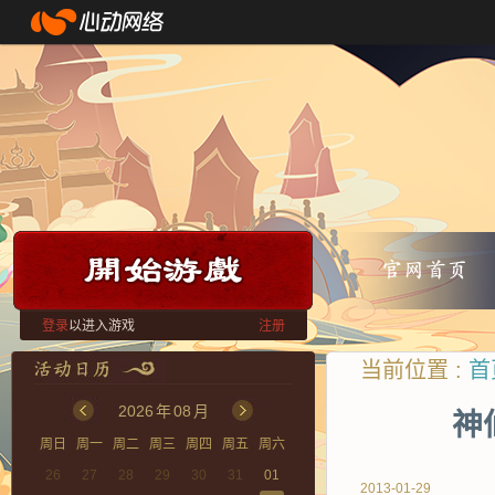
登录
以进入游戏
注册
当前位置 :
首
2026
年
08
月
神
周日
周一
周二
周三
周四
周五
周六
26
27
28
29
30
31
01
2013-01-29