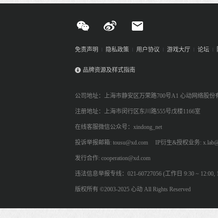
免责声明
隐私政策
用户协议
游戏大厅
论坛
品牌资源及样式指南
公司地址：上海市静安区万荣路700号A1 心动网络股份
注册地址：上海市闵行区东川路555号戊楼1166室
在线客服微信公众号：xindong_net
投诉举报邮箱: tousu@xd.com
IP衍生&授权业务: x.lab@
发行合作: cooperation@xd.com
违法信息举报专线：021-60727056 (工作日 9:30 ~ 12:00, 13:
版权所有 ©2003-2025 心动 All Rights Reserved