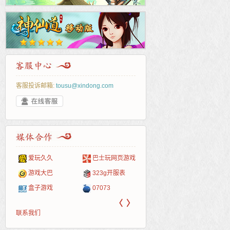
客服投诉邮箱:
tousu@xindong.com
爱玩久久
巴士玩网页游戏
265G
52pk
86wan
聚侠网
页游
多玩
游一
开服
游戏网
游戏大巴
323g开服表
腾讯游戏
pcgame
游侠网页游戏
斗蟹网页游戏
新浪
中华
40407
游戏
盒子游戏
07073
新浪页游
游戏狗
5617网游网
4q5q游戏
网易
Cwan
一游
〈
〉
联系我们