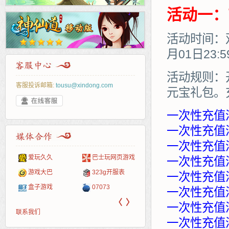
活动一：
活动时间：双
月01日23:
活动规则：
客服投诉邮箱:
tousu@xindong.com
元宝礼包。
一次性充值
一次性充值满
一次性充值满
爱玩久久
巴士玩网页游戏
265G
52pk
86wan
聚侠网
页游
多玩
游一
开服
一次性充值满
游戏网
游戏大巴
323g开服表
腾讯游戏
pcgame
游侠网页游戏
斗蟹网页游戏
新浪
中华
40407
游戏
一次性充值满
盒子游戏
07073
新浪页游
游戏狗
5617网游网
4q5q游戏
网易
Cwan
一游
一次性充值满
〈
〉
一次性充值满
联系我们
一次性充值满