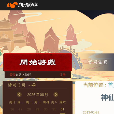
登录
以进入游戏
注册
当前位置 :
首
2026
年
08
月
神仙
周日
周一
周二
周三
周四
周五
周六
26
27
28
29
30
31
01
2013-01-28