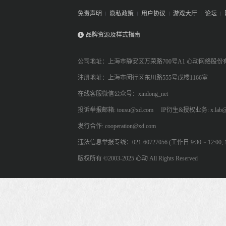
免责声明
隐私政策
用户协议
游戏大厅
论坛
品牌资源及样式指南
公司地址：上海市静安区万荣路700号A1 心动网络股份
注册地址：上海市闵行区东川路555号戊楼1166室
在线客服微信公众号：xindong_net
投诉举报邮箱: tousu@xd.com
IP衍生&授权业务: x.lab@
发行合作: cooperation@xd.com
违法信息举报专线：021-60727056 (工作日 9:30 ~ 12:00, 13:
版权所有 ©2003-2025 心动 All Rights Reserved