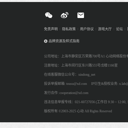
免责声明
隐私政策
用户协议
游戏大厅
论坛
品牌资源及样式指南
公司地址：上海市静安区万荣路700号A1 心动网络股份
注册地址：上海市闵行区东川路555号戊楼1166室
在线客服微信公众号：xindong_net
投诉举报邮箱: tousu@xd.com
IP衍生&授权业务: x.lab@
发行合作: cooperation@xd.com
违法信息举报专线：021-60727056 (工作日 9:30 ~ 12:00, 13:
版权所有 ©2003-2025 心动 All Rights Reserved