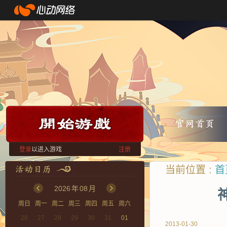
登录
以进入游戏
注册
当前位置 :
首
2026
年
08
月
周日
周一
周二
周三
周四
周五
周六
26
27
28
29
30
31
01
2013-01-30