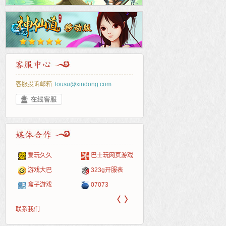
客服投诉邮箱:
tousu@xindong.com
爱玩久久
巴士玩网页游戏
265G
52pk
86wan
聚侠网
页游
多玩
游一
开服
游戏网
游戏大巴
323g开服表
腾讯游戏
pcgame
游侠网页游戏
斗蟹网页游戏
新浪
中华
40407
游戏
盒子游戏
07073
新浪页游
游戏狗
5617网游网
4q5q游戏
网易
Cwan
一游
〈
〉
联系我们