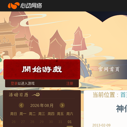
登录
以进入游戏
注册
当前位置 :
首
2026
年
08
月
神
周日
周一
周二
周三
周四
周五
周六
26
27
28
29
30
31
01
2013-02-09