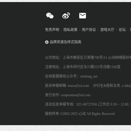
免责声明
隐私政策
用户协议
游戏大厅
论坛
品牌资源及样式指南
公司地址：上海市静安区万荣路700号A1 心动网络股份
注册地址：上海市闵行区东川路555号戊楼1166室
在线客服微信公众号：xindong_net
投诉举报邮箱: tousu@xd.com
IP衍生&授权业务: x.lab@
发行合作: cooperation@xd.com
违法信息举报专线：021-60727056 (工作日 9:30 ~ 12:00, 13:
版权所有 ©2003-2025 心动 All Rights Reserved