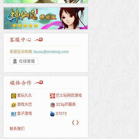
客服投诉邮箱:
tousu@xindong.com
爱玩久久
巴士玩网页游戏
265G
52pk
86wan
聚侠网
页游
多玩
游一
开服
游戏网
游戏大巴
323g开服表
腾讯游戏
pcgame
游侠网页游戏
斗蟹网页游戏
新浪
中华
40407
游戏
盒子游戏
07073
新浪页游
游戏狗
5617网游网
4q5q游戏
网易
Cwan
一游
〈
〉
联系我们