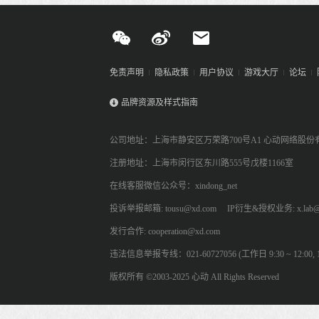
免责声明
隐私政策
用户协议
游戏大厅
论坛
品牌资源及样式指南
公司地址：上海市静安区万荣路700号A1 心动网络股份
注册地址：上海市闵行区东川路555号戊楼1166室
在线客服微信公众号：xindong_net
投诉举报邮箱: tousu@xd.com
IP衍生&授权业务: x.lab@
发行合作: cooperation@xd.com
违法信息举报专线：021-60727056 (工作日 9:30 ~ 12:00, 13:
版权所有 ©2003-2025 心动 All Rights Reserved