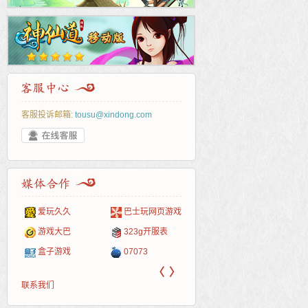
客服投诉邮箱:
tousu@xindong.com
爱玩久久
巴士玩网页游戏
265G
52pk
86wan
聚侠网
页游
多玩
游一
开服
游戏网
游戏大巴
323g开服表
腾讯游戏
pcgame
游侠网页游戏
斗蟹网页游戏
新浪
中华
40407
游戏
盒子游戏
07073
新浪页游
游戏狗
5617网游网
4q5q游戏
网易
Cwan
一游
〈
〉
联系我们