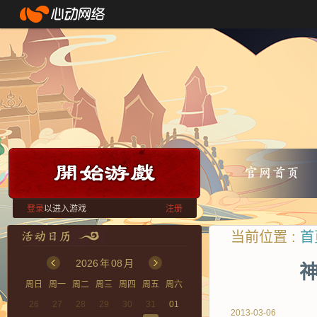
登录
以进入游戏
注册
当前位置 :
首
2026
年
08
月
神
周日
周一
周二
周三
周四
周五
周六
26
27
28
29
30
31
01
2013-03-06