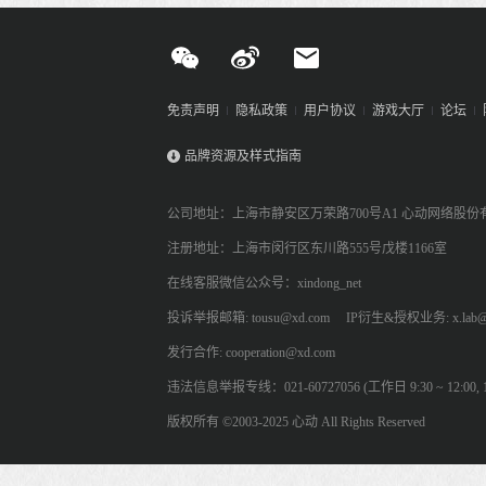
免责声明
隐私政策
用户协议
游戏大厅
论坛
品牌资源及样式指南
公司地址：上海市静安区万荣路700号A1 心动网络股份
注册地址：上海市闵行区东川路555号戊楼1166室
在线客服微信公众号：xindong_net
投诉举报邮箱: tousu@xd.com
IP衍生&授权业务: x.lab@
发行合作: cooperation@xd.com
违法信息举报专线：021-60727056 (工作日 9:30 ~ 12:00, 13:
版权所有 ©2003-2025 心动 All Rights Reserved