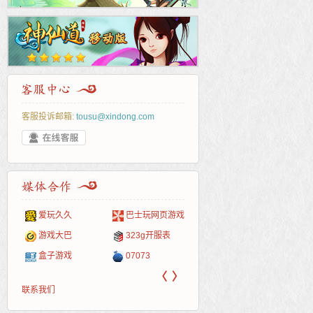
客服投诉邮箱:
tousu@xindong.com
爱玩久久
巴士玩网页游戏
265G
52pk
86wan
聚侠网
页游
多玩
游一
开服
游戏网
游戏大巴
323g开服表
腾讯游戏
pcgame
游侠网页游戏
斗蟹网页游戏
新浪
中华
40407
游戏
盒子游戏
07073
新浪页游
游戏狗
5617网游网
4q5q游戏
网易
Cwan
一游
〈
〉
联系我们