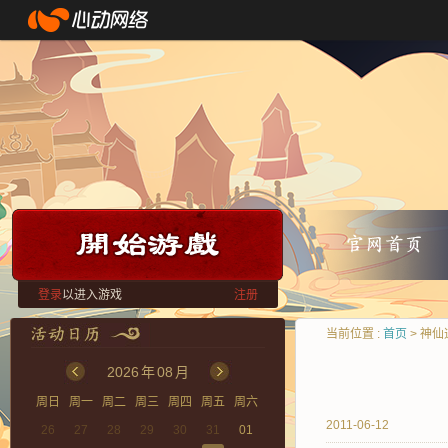
登录
以进入游戏
注册
当前位置 :
首页
> 神
2026
年
08
月
周日
周一
周二
周三
周四
周五
周六
2011-06-12
26
27
28
29
30
31
01