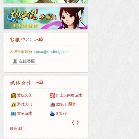
客服投诉邮箱:
tousu@xindong.com
爱玩久久
巴士玩网页游戏
265G
52pk
86wan
聚侠网
页游
多玩
游一
开服
游戏网
游戏大巴
323g开服表
腾讯游戏
pcgame
游侠网页游戏
斗蟹网页游戏
新浪
中华
40407
游戏
盒子游戏
07073
新浪页游
游戏狗
5617网游网
4q5q游戏
网易
Cwan
一游
〈
〉
联系我们