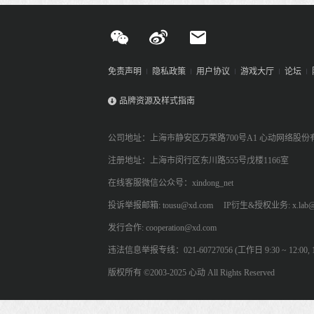
免责声明
隐私政策
用户协议
游戏大厅
论坛
品牌资源及样式指南
公司地址：上海市静安区万荣路700号A1 心动网络股份
注册地址：上海市闵行区东川路555号戊楼1166室
在线客服微信公众号：xindong_net
投诉举报邮箱: tousu@xd.com
IP衍生&授权业务: x.lab@
发行合作: cooperation@xd.com
违法信息举报专线：021-60727056 (工作日 9:30 ~ 12:00, 13:
版权所有 ©2003-2025 心动 All Rights Reserved