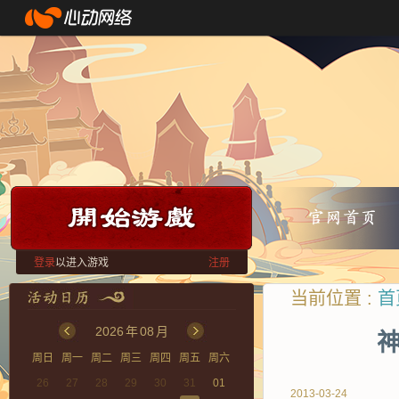
登录
以进入游戏
注册
当前位置 :
首
2026
年
08
月
神
周日
周一
周二
周三
周四
周五
周六
26
27
28
29
30
31
01
2013-03-24