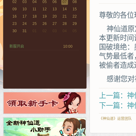
02
03
04
05
06
07
08
09
10
11
12
13
14
15
尊敬的各位
16
17
18
19
20
21
22
23
24
25
26
27
28
29
神仙道原定
30
31
01
02
03
04
05
本更新时间调
国破境绝：
新服开启
10:00
气势最低者
被偷者造成
感谢您对
上一篇：神仙
下一篇：神仙
《神仙道》运营团队