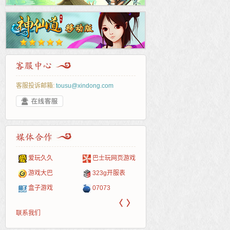
客服投诉邮箱:
tousu@xindong.com
爱玩久久
巴士玩网页游戏
265G
52pk
86wan
聚侠网
页游
多玩
游一
开服
游戏网
游戏大巴
323g开服表
腾讯游戏
pcgame
游侠网页游戏
斗蟹网页游戏
新浪
中华
40407
游戏
盒子游戏
07073
新浪页游
游戏狗
5617网游网
4q5q游戏
网易
Cwan
一游
〈
〉
联系我们