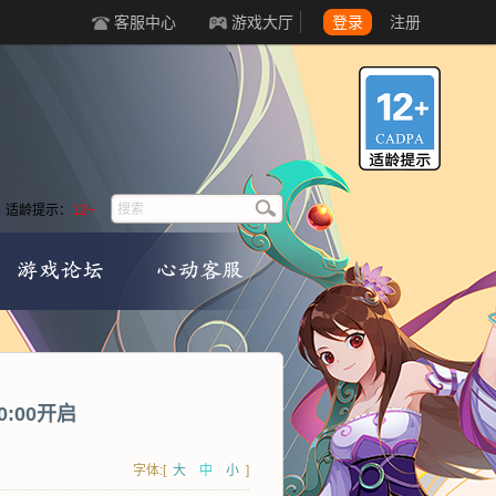
客服中心
游戏大厅
登录
注册
适龄提示：
12+
0:00开启
字体:[
大
中
小
]