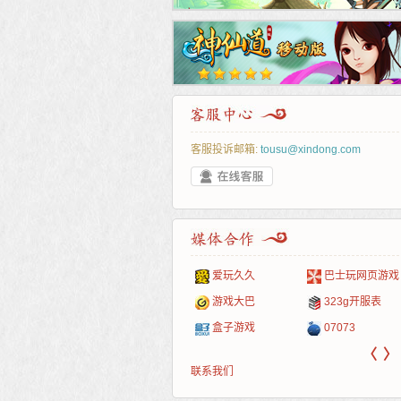
客服投诉邮箱:
tousu@xindong.com
叶云手游
新手卡之家
游戏嘟嘟
游民在线
爱玩久久
巴士玩网页游戏
游戏港口
爱村服
发号网
17611游戏网
游戏大巴
323g开服表
521G手游
1Y2Y游戏
游久
521g页游
盒子游戏
07073
〈
〉
联系我们