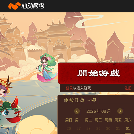
登录
以进入游戏
注册
2026
年
08
月
周日
周一
周二
周三
周四
周五
周六
26
27
28
29
30
31
01