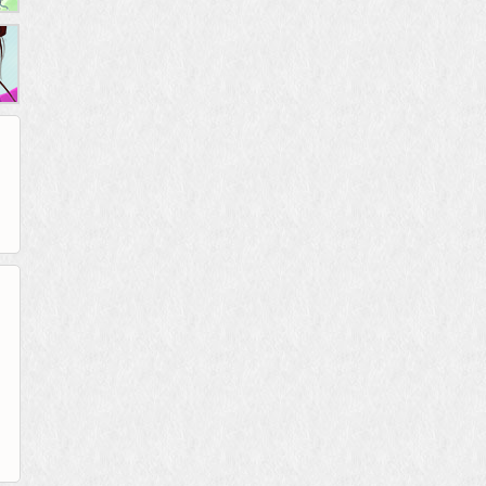
265G
52pk
86wan
聚侠网
页游网
多玩
游一游
开服网
腾讯游戏
pcgame
游侠网页游戏
斗蟹网页游戏
新浪游戏
中华网
40407
游戏观察
新浪页游
游戏狗
5617网游网
4q5q游戏
网易游戏
Cwan
一游网