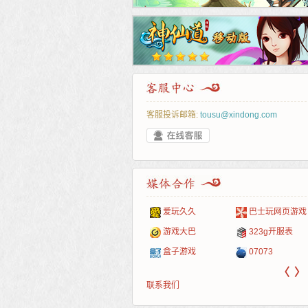
客服投诉邮箱:
tousu@xindong.com
叶云手游
新手卡之家
游戏嘟嘟
游民在线
爱玩久久
巴士玩网页游戏
游戏港口
爱村服
发号网
17611游戏网
游戏大巴
323g开服表
521G手游
1Y2Y游戏
游久
521g页游
盒子游戏
07073
〈
〉
联系我们