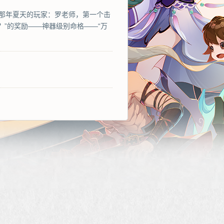
区——那年夏天的玩家：罗老师，第一个击
？”的奖励——神器级别命格——“万