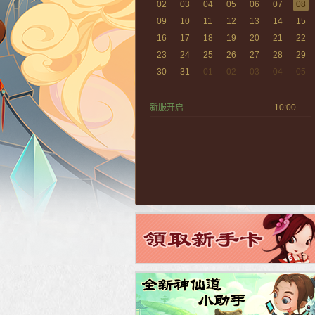
02
03
04
05
06
07
08
09
10
11
12
13
14
15
16
17
18
19
20
21
22
23
24
25
26
27
28
29
30
31
01
02
03
04
05
新服开启
10:00