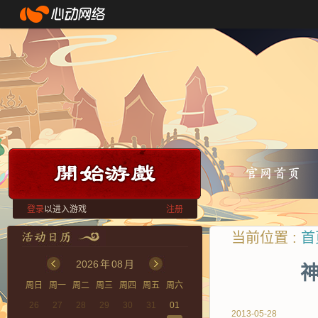
登录
以进入游戏
注册
当前位置 :
首
2026
年
08
月
神
周日
周一
周二
周三
周四
周五
周六
26
27
28
29
30
31
01
2013-05-28