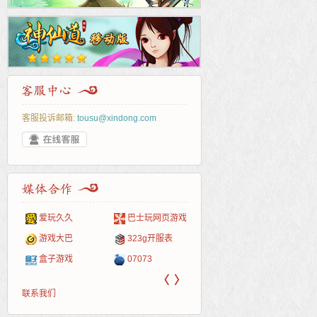
客服投诉邮箱:
tousu@xindong.com
爱玩久久
巴士玩网页游戏
265G
52pk
86wan
聚侠网
页游
多玩
游一
开服
游戏网
游戏大巴
323g开服表
腾讯游戏
pcgame
游侠网页游戏
斗蟹网页游戏
新浪
中华
40407
游戏
盒子游戏
07073
新浪页游
游戏狗
5617网游网
4q5q游戏
网易
Cwan
一游
〈
〉
联系我们