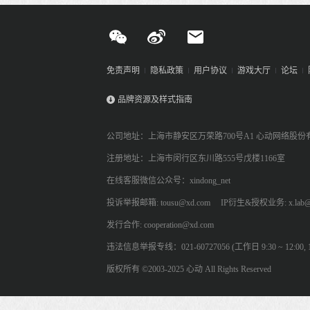
免责声明
隐私政策
用户协议
游戏大厅
论坛
品牌资源及样式指南
公司地址：上海市静安区万荣路700号A1 心动网络股份
注册地址：上海市闵行区东川路555号戊楼1166室
在线客服微信公众号：xindong_net
投诉举报邮箱: tousu@xd.com
IP衍生&授权业务: x.lab@
发行合作: cooperation@xd.com
违法信息举报专线：021-60727056 (工作日 9:30 ~ 12:00, 13:
版权所有 ©2003-2025 心动 All Rights Reserved