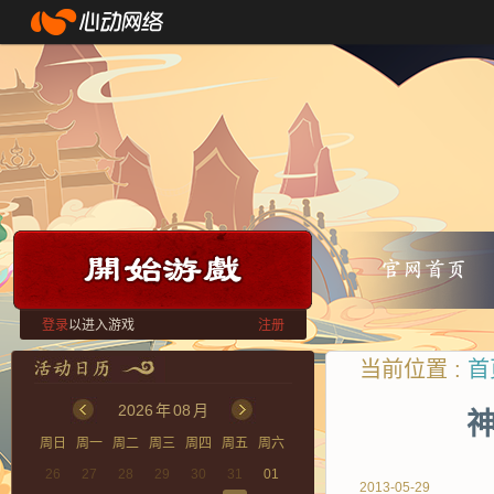
登录
以进入游戏
注册
当前位置 :
首
2026
年
08
月
神
周日
周一
周二
周三
周四
周五
周六
26
27
28
29
30
31
01
2013-05-29