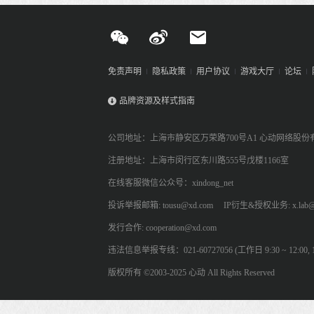
免责声明
隐私政策
用户协议
游戏大厅
论坛
品牌资源及样式指南
公司地址：上海市静安区万荣路700号A1 心动网络股份
注册地址：上海市闵行区东川路555号戊楼1166室
在线客服微信公众号：xindong_net
投诉举报邮箱: tousu@xd.com
IP衍生&授权业务: x.lab@
发行合作: cooperation@xd.com
违法信息举报专线：021-60727056 (工作日 9:30 ~ 12:00, 13:
版权所有 ©2003-2025 心动 All Rights Reserved