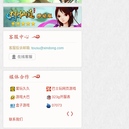
客服投诉邮箱:
tousu@xindong.com
爱玩久久
巴士玩网页游戏
265G
52pk
86wan
聚侠网
页游
多玩
游一
开服
游戏网
游戏大巴
323g开服表
腾讯游戏
pcgame
游侠网页游戏
斗蟹网页游戏
新浪
中华
40407
游戏
盒子游戏
07073
新浪页游
游戏狗
5617网游网
4q5q游戏
网易
Cwan
一游
〈
〉
联系我们