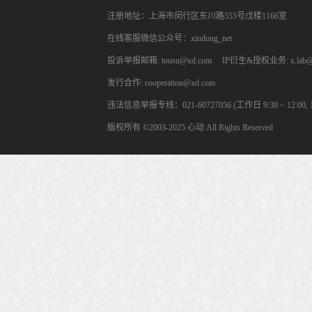
注册地址：上海市闵行区东川路555号戊楼1166室
在线客服微信公众号：xindong_net
投诉举报邮箱: tousu@xd.com
IP衍生&授权业务: x.lab@
发行合作: cooperation@xd.com
违法信息举报专线：021-60727056 (工作日 9:30 ~ 12:00, 13:
版权所有 ©2003-2025 心动 All Rights Reserved