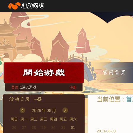
登录
以进入游戏
注册
当前位置 :
首
2026
年
08
月
周日
周一
周二
周三
周四
周五
周六
26
27
28
29
30
31
01
2013-06-03