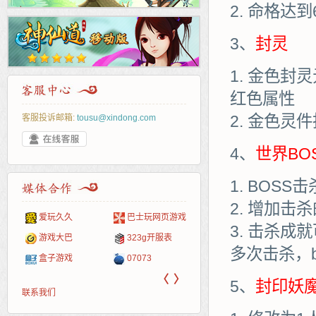
命格达到
3、
封灵
金色封灵
红色属性
金色灵件
客服投诉邮箱:
tousu@xindong.com
4、
世界BOS
BOSS
增加击杀
爱玩久久
巴士玩网页游戏
265G
52pk
86wan
聚侠网
页游
多玩
游一
开服
击杀成就
游戏网
游戏大巴
323g开服表
腾讯游戏
pcgame
游侠网页游戏
斗蟹网页游戏
新浪
中华
40407
游戏
多次击杀，
盒子游戏
07073
新浪页游
游戏狗
5617网游网
4q5q游戏
网易
Cwan
一游
〈
〉
5、
封印妖
联系我们