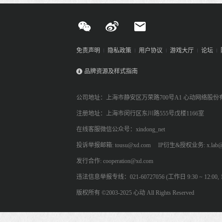
免责声明
隐私政策
用户协议
游戏大厅
论坛
品牌资源及样式指南
公司地址：上海市静安区万荣路700号A1 心动网络股份
注册地址：上海市闵行区东川路555号戊楼1166室
在线客服微信公众号：xindong_net
投诉举报邮箱: tousu@xd.com
IP衍生&授权业务: x.lab@
发行合作: cooperation@xd.com
违法信息举报专线：021-60727056 (工作日 9:30 ~ 12:00, 13:
版权所有 ©2003-2025 心动 All Rights Reserved