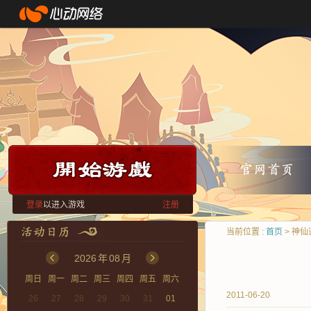
登录
以进入游戏
注册
当前位置 :
首页
> 神仙
2026
年
08
月
周日
周一
周二
周三
周四
周五
周六
2011-06-20
26
27
28
29
30
31
01