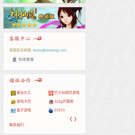
客服投诉邮箱:
tousu@xindong.com
爱玩久久
巴士玩网页游戏
265G
52pk
86wan
聚侠网
页游
多玩
游一
开服
游戏网
游戏大巴
323g开服表
腾讯游戏
pcgame
游侠网页游戏
斗蟹网页游戏
新浪
中华
40407
游戏
盒子游戏
07073
新浪页游
游戏狗
5617网游网
4q5q游戏
网易
Cwan
一游
〈
〉
联系我们