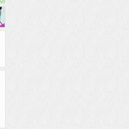
86wan
聚侠网
游一游
开服网
游侠网页游戏
斗蟹网页游戏
40407
游戏观察
5617网游网
4q5q游戏
一游网