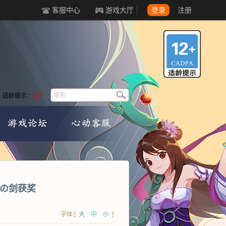
客服中心
游戏大厅
登录
注册
适龄提示：
12+
梦の剑获奖
字体:[
大
中
小
]