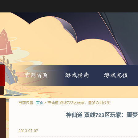
当前位置 :
首页
> 神仙道 双线723区玩家：噩梦の剑获奖
神仙道 双线723区玩家：噩
2013-07-07