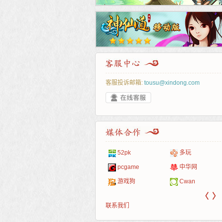
客服投诉邮箱:
tousu@xindong.com
叶云手游
新手卡之家
爱玩久久
265G
游戏嘟嘟
游民在线
巴士玩网页游戏
页游网
52pk
多玩
游戏港口
爱村服
游戏大巴
腾讯游戏
发号网
17611游戏网
323g开服表
新浪游戏
pcgame
中华网
521G手游
1Y2Y游戏
盒子游戏
新浪页游
游久
521g页游
07073
网易游戏
游戏狗
Cwan
〈
〉
联系我们