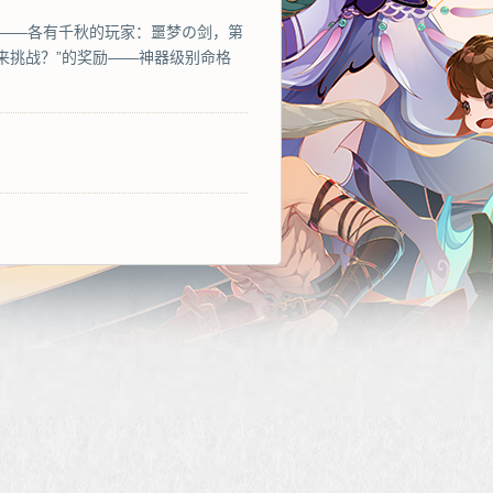
23区——各有千秋的玩家：噩梦の剑，第
来挑战？”的奖励——神器级别命格