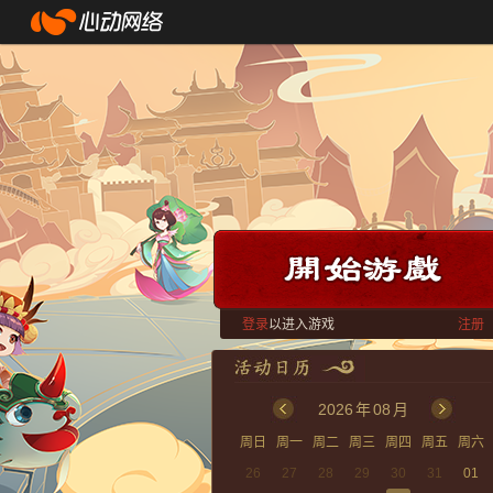
登录
以进入游戏
注册
2026
年
08
月
周日
周一
周二
周三
周四
周五
周六
26
27
28
29
30
31
01