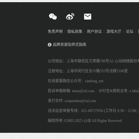
免责声明
隐私政策
用户协议
游戏大厅
论坛
品牌资源及样式指南
公司地址：上海市静安区万荣路700号A1 心动网络股份
注册地址：上海市闵行区东川路555号戊楼1166室
在线客服微信公众号：xindong_net
投诉举报邮箱: tousu@xd.com
IP衍生&授权业务: x.lab@
发行合作: cooperation@xd.com
违法信息举报专线：021-60727056 (工作日 9:30 ~ 12:00, 13:
版权所有 ©2003-2025 心动 All Rights Reserved