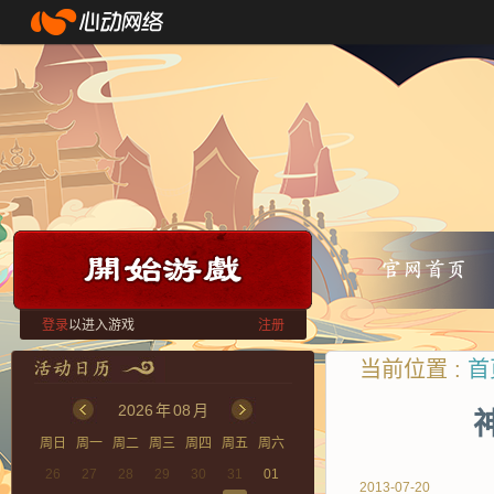
登录
以进入游戏
注册
当前位置 :
首
2026
年
08
月
周日
周一
周二
周三
周四
周五
周六
26
27
28
29
30
31
01
2013-07-20