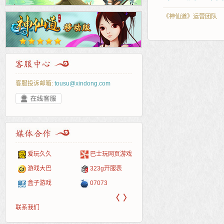
《神仙道》运营团队
客服投诉邮箱:
tousu@xindong.com
爱玩久久
巴士玩网页游戏
265G
52pk
86wan
聚侠网
页游
多玩
游一
开服
游戏网
游戏大巴
323g开服表
腾讯游戏
pcgame
游侠网页游戏
斗蟹网页游戏
新浪
中华
40407
游戏
盒子游戏
07073
新浪页游
游戏狗
5617网游网
4q5q游戏
网易
Cwan
一游
〈
〉
联系我们