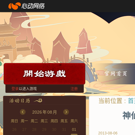
登录
以进入游戏
注册
当前位置 :
首
2026
年
08
月
神
周日
周一
周二
周三
周四
周五
周六
26
27
28
29
30
31
01
2013-08-06