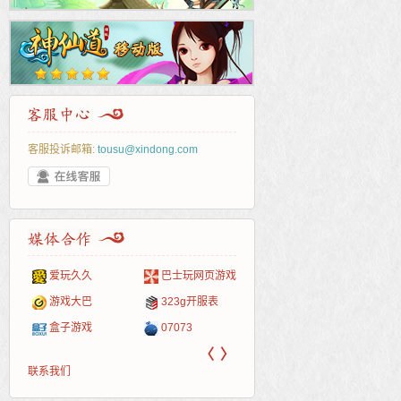
客服投诉邮箱:
tousu@xindong.com
爱玩久久
巴士玩网页游戏
265G
52pk
86wan
聚侠网
页游
多玩
游一
开服
游戏网
游戏大巴
323g开服表
腾讯游戏
pcgame
游侠网页游戏
斗蟹网页游戏
新浪
中华
40407
游戏
盒子游戏
07073
新浪页游
游戏狗
5617网游网
4q5q游戏
网易
Cwan
一游
〈
〉
联系我们