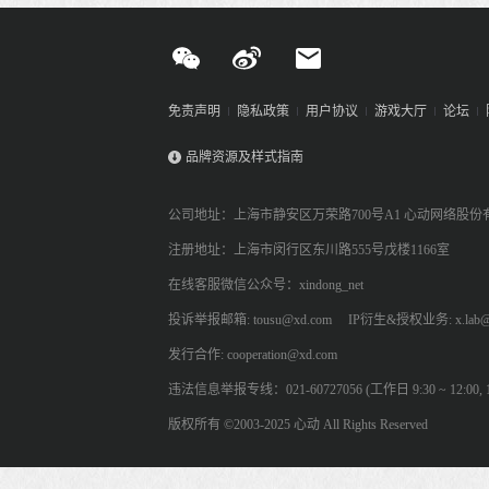
免责声明
隐私政策
用户协议
游戏大厅
论坛
品牌资源及样式指南
公司地址：上海市静安区万荣路700号A1 心动网络股份
注册地址：上海市闵行区东川路555号戊楼1166室
在线客服微信公众号：xindong_net
投诉举报邮箱: tousu@xd.com
IP衍生&授权业务: x.lab@
发行合作: cooperation@xd.com
违法信息举报专线：021-60727056 (工作日 9:30 ~ 12:00, 13:
版权所有 ©2003-2025 心动 All Rights Reserved