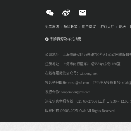
免责声明
隐私政策
用户协议
游戏大厅
论坛
品牌资源及样式指南
公司地址：上海市静安区万荣路700号A1 心动网络股份
注册地址：上海市闵行区东川路555号戊楼1166室
在线客服微信公众号：xindong_net
投诉举报邮箱: tousu@xd.com
IP衍生&授权业务: x.lab@
发行合作: cooperation@xd.com
违法信息举报专线：021-60727056 (工作日 9:30 ~ 12:00, 13:
版权所有 ©2003-2025 心动 All Rights Reserved