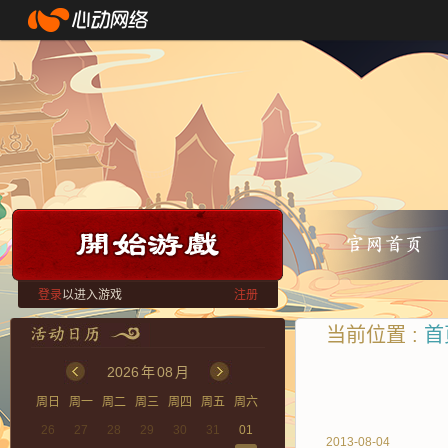
登录
以进入游戏
注册
当前位置 :
首
2026
年
08
月
周日
周一
周二
周三
周四
周五
周六
26
27
28
29
30
31
01
2013-08-04