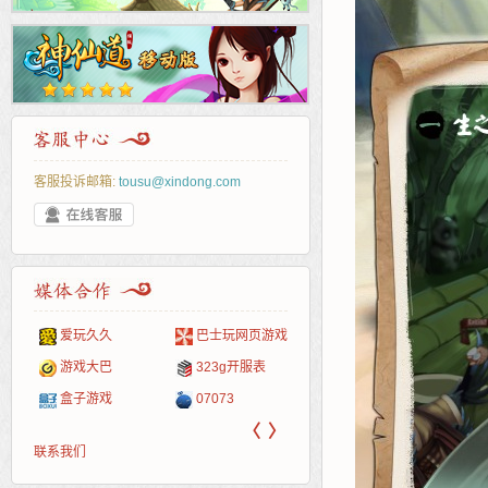
客服投诉邮箱:
tousu@xindong.com
爱玩久久
巴士玩网页游戏
265G
52pk
86wan
聚侠网
页游
多玩
游一
开服
游戏网
游戏大巴
323g开服表
腾讯游戏
pcgame
游侠网页游戏
斗蟹网页游戏
新浪
中华
40407
游戏
盒子游戏
07073
新浪页游
游戏狗
5617网游网
4q5q游戏
网易
Cwan
一游
〈
〉
联系我们