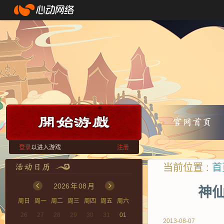
登录
以进入游戏
注册
当前位置 :
首
2026
年
08
月
神仙
周日
周一
周二
周三
周四
周五
周六
26
27
28
29
30
31
01
2013-08-07