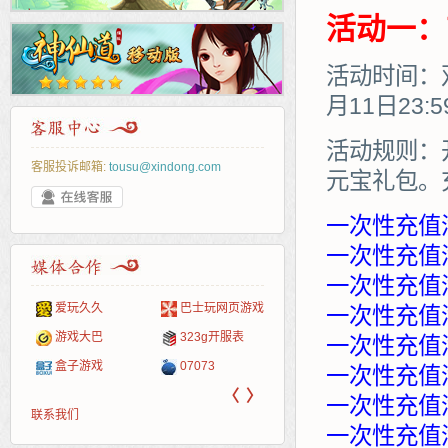
活动一：
活动时间：双
月11日23:
活动规则：
客服投诉邮箱:
tousu@xindong.com
元宝礼包。
一次性充值
一次性充值满
一次性充值满
爱玩久久
巴士玩网页游戏
265G
52pk
86wan
聚侠网
页游
多玩
游一
开服
一次性充值满
游戏网
游戏大巴
323g开服表
腾讯游戏
pcgame
游侠网页游戏
斗蟹网页游戏
新浪
中华
40407
游戏
一次性充值满
盒子游戏
07073
新浪页游
游戏狗
5617网游网
4q5q游戏
网易
Cwan
一游
一次性充值满
〈
〉
一次性充值满
联系我们
一次性充值满