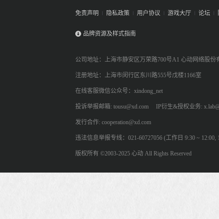
免责声明
隐私政策
用户协议
游戏大厅
论坛
品牌资源及样式指南
公司地址：上海市静安区万荣路700号A1 心动网络股份
注册地址：上海市闵行区东川路555号戊楼1166室
在线客服微信公众号：xindong_net
投诉举报邮箱: tousu@xd.com
IP衍生&授权业务: x.lab@
发行合作: cooperation@xd.com
违法信息举报专线：021-60727056 (工作日 9:30 ~ 12:00, 13:
版权所有 ©2003-2025 心动 All Rights Reserved