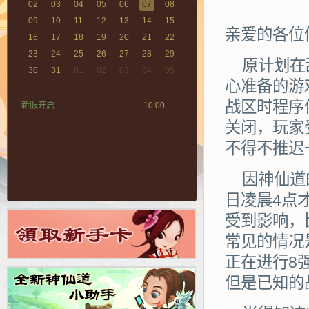
02
03
04
05
06
07
08
09
10
11
12
13
14
15
亲爱的各位
16
17
18
19
20
21
22
23
24
25
26
27
28
29
原计划在
30
31
01
02
03
04
05
心准备的游
战区时程序
新服开启
10:00
关闭，玩家
不得不推迟
因神仙道
日凌晨4点
受到影响，
常见的情况
正在进行8
但是已知的