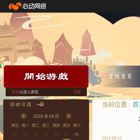
登录
以进入游戏
注册
当前位置 :
首
2026
年
08
月
周日
周一
周二
周三
周四
周五
周六
26
27
28
29
30
31
01
2013-08-13