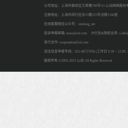
公司地址：上海市静安区万荣路700号A1 心动网络股份
注册地址：上海市闵行区东川路555号戊楼1166室
在线客服微信公众号：xindong_net
投诉举报邮箱: tousu@xd.com
IP衍生&授权业务: x.lab@
发行合作: cooperation@xd.com
违法信息举报专线：021-60727056 (工作日 9:30 ~ 12:00, 13:
版权所有 ©2003-2025 心动 All Rights Reserved