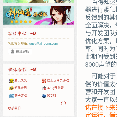
当得知这
器进行紧急
反馈到的其
全面解决，
与开发团队
优化方案，
客服投诉邮箱:
tousu@xindong.com
率。同时为
此期间受到
3000声望
可能对于
爱玩久久
巴士玩网页游戏
265G
52pk
86wan
聚侠网
页游
多玩
游一
开服
偿的价值太
游戏网
游戏大巴
323g开服表
腾讯游戏
pcgame
游侠网页游戏
斗蟹网页游戏
新浪
中华
40407
游戏
营和开发团
盒子游戏
07073
新浪页游
游戏狗
5617网游网
4q5q游戏
网易
Cwan
一游
大家一直以
〈
〉
诺在接下来
联系我们
定运行，倘