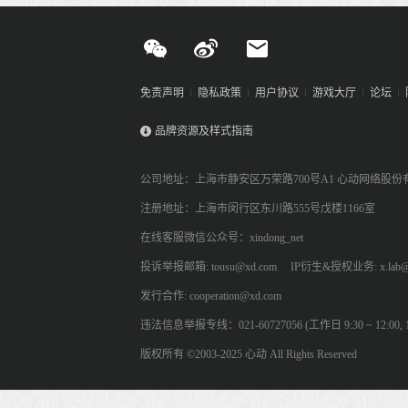
免责声明
隐私政策
用户协议
游戏大厅
论坛
品牌资源及样式指南
公司地址：上海市静安区万荣路700号A1 心动网络股份
注册地址：上海市闵行区东川路555号戊楼1166室
在线客服微信公众号：xindong_net
投诉举报邮箱: tousu@xd.com
IP衍生&授权业务: x.lab@
发行合作: cooperation@xd.com
违法信息举报专线：021-60727056 (工作日 9:30 ~ 12:00, 13:
版权所有 ©2003-2025 心动 All Rights Reserved