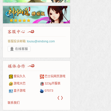
客服投诉邮箱:
tousu@xindong.com
爱玩久久
巴士玩网页游戏
265G
52pk
86wan
聚侠网
页游
多玩
游一
开服
游戏网
游戏大巴
323g开服表
腾讯游戏
pcgame
游侠网页游戏
斗蟹网页游戏
新浪
中华
40407
游戏
盒子游戏
07073
新浪页游
游戏狗
5617网游网
4q5q游戏
网易
Cwan
一游
〈
〉
联系我们