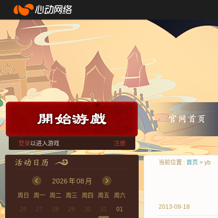
登录
以进入游戏
注册
当前位置 :
首页
> yb
2026
年
08
月
周日
周一
周二
周三
周四
周五
周六
2013-09-18
26
27
28
29
30
31
01