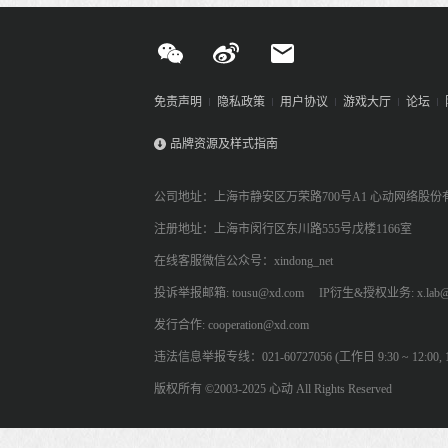
免责声明
隐私政策
用户协议
游戏大厅
论坛
品牌资源及样式指南
公司地址：上海市静安区万荣路700号A1 心动网络股份
注册地址：上海市闵行区东川路555号戊楼1166室
在线客服微信公众号：xindong_net
投诉举报邮箱: tousu@xd.com
IP衍生&授权业务: x.lab@
发行合作: cooperation@xd.com
违法信息举报专线：021-60727056 (工作日 9:30 ~ 12:00, 13:
版权所有 ©2003-2025 心动 All Rights Reserved