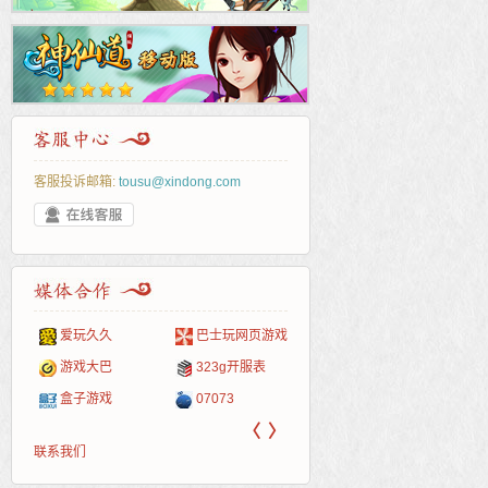
客服投诉邮箱:
tousu@xindong.com
爱玩久久
巴士玩网页游戏
265G
52pk
86wan
聚侠网
页游
多玩
游一
开服
游戏网
游戏大巴
323g开服表
腾讯游戏
pcgame
游侠网页游戏
斗蟹网页游戏
新浪
中华
40407
游戏
盒子游戏
07073
新浪页游
游戏狗
5617网游网
4q5q游戏
网易
Cwan
一游
〈
〉
联系我们