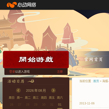
登录
以进入游戏
注册
当前位置 :
首页
> 海报-
2026
年
08
月
周日
周一
周二
周三
周四
周五
周六
2013-11-06
26
27
28
29
30
31
01