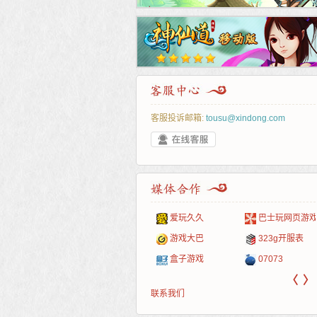
客服投诉邮箱:
tousu@xindong.com
叶云手游
新手卡之家
游戏嘟嘟
游民在线
爱玩久久
巴士玩网页游戏
游戏港口
爱村服
发号网
17611游戏网
游戏大巴
323g开服表
521G手游
1Y2Y游戏
游久
521g页游
盒子游戏
07073
〈
〉
联系我们