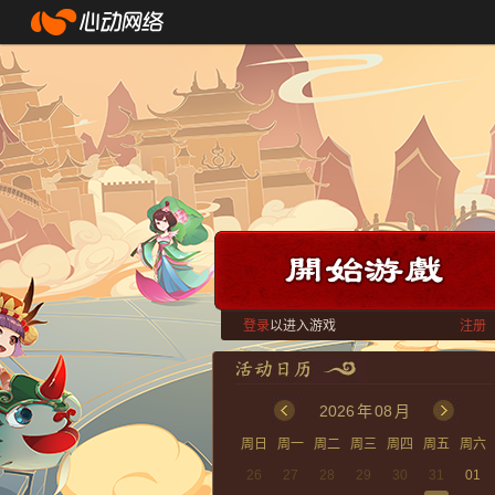
登录
以进入游戏
注册
2026
年
08
月
周日
周一
周二
周三
周四
周五
周六
26
27
28
29
30
31
01