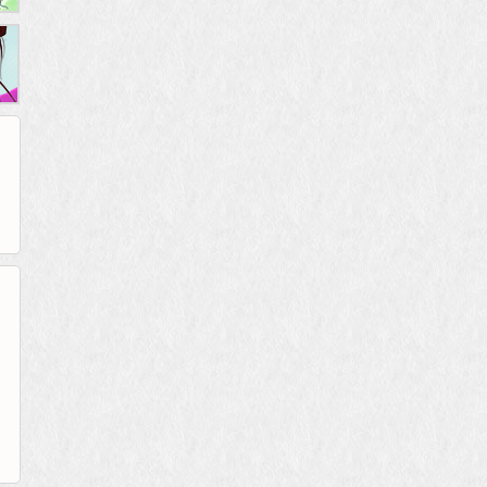
265G
52pk
86wan
聚侠网
页游网
多玩
游一游
开服网
腾讯游戏
pcgame
游侠网页游戏
斗蟹网页游戏
新浪游戏
中华网
40407
游戏观察
新浪页游
游戏狗
5617网游网
4q5q游戏
网易游戏
Cwan
一游网