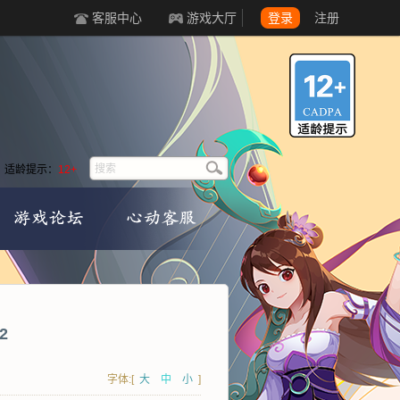
客服中心
游戏大厅
登录
注册
适龄提示：
12+
2
字体:[
大
中
小
]